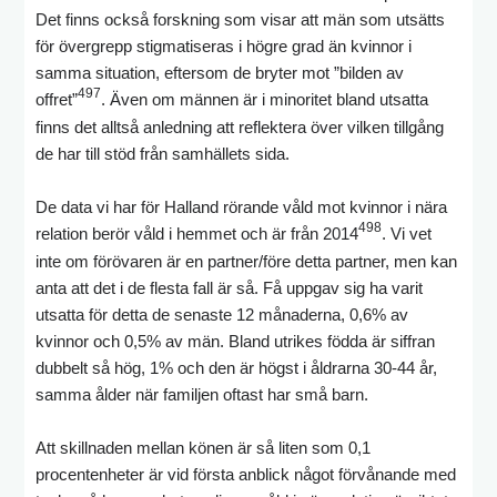
Det finns också forskning som visar att män som utsätts
för övergrepp stigmatiseras i högre grad än kvinnor i
samma situation, eftersom de bryter mot ”bilden av
497
offret”
. Även om männen är i minoritet bland utsatta
finns det alltså anledning att reflektera över vilken tillgång
de har till stöd från samhällets sida.
De data vi har för Halland rörande våld mot kvinnor i nära
498
relation berör våld i hemmet och är från 2014
. Vi vet
inte om förövaren är en partner/före detta partner, men kan
anta att det i de flesta fall är så. Få uppgav sig ha varit
utsatta för detta de senaste 12 månaderna, 0,6% av
kvinnor och 0,5% av män. Bland utrikes födda är siffran
dubbelt så hög, 1% och den är högst i åldrarna 30-44 år,
samma ålder när familjen oftast har små barn.
Att skillnaden mellan könen är så liten som 0,1
procentenheter är vid första anblick något förvånande med