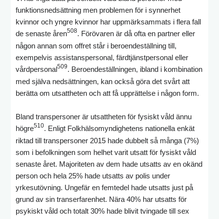
funktionsnedsättning men problemen för i synnerhet
kvinnor och yngre kvinnor har uppmärksammats i flera fall
508
de senaste åren
. Förövaren är då ofta en partner eller
någon annan som offret står i beroendeställning till,
exempelvis assistanspersonal, färdtjänstpersonal eller
509
vårdpersonal
. Beroendeställningen, ibland i kombination
med själva nedsättningen, kan också göra det svårt att
berätta om utsattheten och att få upprättelse i någon form.
Bland transpersoner är utsattheten för fysiskt våld ännu
510
högre
. Enligt Folkhälsomyndighetens nationella enkät
riktad till transpersoner 2015 hade dubbelt så många (7%)
som i befolkningen som helhet varit utsatt för fysiskt våld
senaste året. Majoriteten av dem hade utsatts av en okänd
person och hela 25% hade utsatts av polis under
yrkesutövning. Ungefär en femtedel hade utsatts just på
grund av sin transerfarenhet. Nära 40% har utsatts för
psykiskt våld och totalt 30% hade blivit tvingade till sex