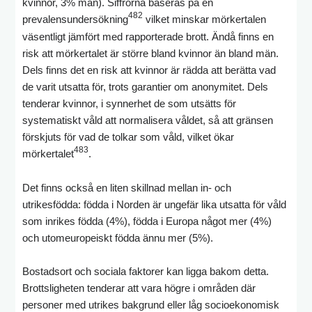
kvinnor, 3% män). Siffrorna baseras på en
482
prevalensundersökning
vilket minskar mörkertalen
väsentligt jämfört med rapporterade brott. Ändå finns en
risk att mörkertalet är större bland kvinnor än bland män.
Dels finns det en risk att kvinnor är rädda att berätta vad
de varit utsatta för, trots garantier om anonymitet. Dels
tenderar kvinnor, i synnerhet de som utsätts för
systematiskt våld att normalisera våldet, så att gränsen
förskjuts för vad de tolkar som våld, vilket ökar
483
mörkertalet
.
Det finns också en liten skillnad mellan in- och
utrikesfödda: födda i Norden är ungefär lika utsatta för våld
som inrikes födda (4%), födda i Europa något mer (4%)
och utomeuropeiskt födda ännu mer (5%).
Bostadsort och sociala faktorer kan ligga bakom detta.
Brottsligheten tenderar att vara högre i områden där
personer med utrikes bakgrund eller låg socioekonomisk