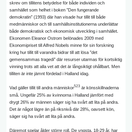
skrev om tillitens betydelse för både individen och
samhället som helhet i boken ”Den fungerande
demokratin” (1993) där han visade hur tillit till både
medmänniskor och till samhällsinstitutionerna underlättar
både demokratisk och ekonomisk utveckling i samhället.
Ekonomen Eleanor Ostrom belönades 2009 med
Ekonomipriset till Alfred Nobels minne för sin forskning
kring hur tillit till varandra bidrar till att lösa ”det
gemensammas tragedi” där resurser utarmas för kortsiktig
vinning trots att alla vet att det är långsiktigt ohållbart. Men
tilliten är inte jämnt fördelad i Halland idag.
523
Vad gäller tillit till andra människor
är könsskillnaderna
små. Ungefär 25% av kvinnorna i Halland jämfört med
drygt 26% av männen säger sig ha svårt att lita på andra.
Det är något lägre än på riksnivå där 28%, oavsett kön,
säger sig ha svårt att lita på andra.
Däremot spelar ålder större roll. De yngsta, 18-29 år, har