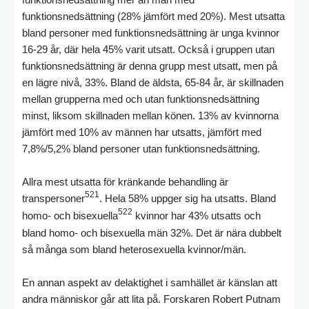
funktionsnedsättning (28% jämfört med 20%). Mest utsatta
bland personer med funktionsnedsättning är unga kvinnor
16-29 år, där hela 45% varit utsatt. Också i gruppen utan
funktionsnedsättning är denna grupp mest utsatt, men på
en lägre nivå, 33%. Bland de äldsta, 65-84 år, är skillnaden
mellan grupperna med och utan funktionsnedsättning
minst, liksom skillnaden mellan könen. 13% av kvinnorna
jämfört med 10% av männen har utsatts, jämfört med
7,8%/5,2% bland personer utan funktionsnedsättning.
Allra mest utsatta för kränkande behandling är
521
transpersoner
. Hela 58% uppger sig ha utsatts. Bland
522
homo- och bisexuella
kvinnor har 43% utsatts och
bland homo- och bisexuella män 32%. Det är nära dubbelt
så många som bland heterosexuella kvinnor/män.
En annan aspekt av delaktighet i samhället är känslan att
andra människor går att lita på. Forskaren Robert Putnam