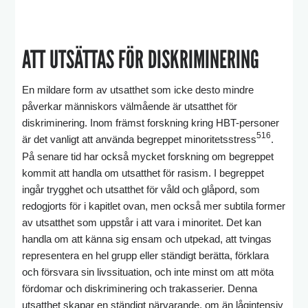
ATT UTSÄTTAS FÖR DISKRIMINERING
En mildare form av utsatthet som icke desto mindre
påverkar människors välmående är utsatthet för
diskriminering. Inom främst forskning kring HBT-personer
516
är det vanligt att använda begreppet minoritetsstress
.
På senare tid har också mycket forskning om begreppet
kommit att handla om utsatthet för rasism. I begreppet
ingår trygghet och utsatthet för våld och glåpord, som
redogjorts för i kapitlet ovan, men också mer subtila former
av utsatthet som uppstår i att vara i minoritet. Det kan
handla om att känna sig ensam och utpekad, att tvingas
representera en hel grupp eller ständigt berätta, förklara
och försvara sin livssituation, och inte minst om att möta
fördomar och diskriminering och trakasserier. Denna
utsatthet skapar en ständigt närvarande, om än lågintensiv