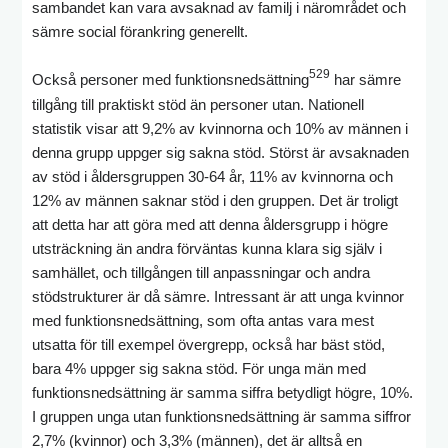
sambandet kan vara avsaknad av familj i närområdet och
sämre social förankring generellt.
529
Också personer med funktionsnedsättning
har sämre
tillgång till praktiskt stöd än personer utan. Nationell
statistik visar att 9,2% av kvinnorna och 10% av männen i
denna grupp uppger sig sakna stöd. Störst är avsaknaden
av stöd i åldersgruppen 30-64 år, 11% av kvinnorna och
12% av männen saknar stöd i den gruppen. Det är troligt
att detta har att göra med att denna åldersgrupp i högre
utsträckning än andra förväntas kunna klara sig själv i
samhället, och tillgången till anpassningar och andra
stödstrukturer är då sämre. Intressant är att unga kvinnor
med funktionsnedsättning, som ofta antas vara mest
utsatta för till exempel övergrepp, också har bäst stöd,
bara 4% uppger sig sakna stöd. För unga män med
funktionsnedsättning är samma siffra betydligt högre, 10%.
I gruppen unga utan funktionsnedsättning är samma siffror
2,7% (kvinnor) och 3,3% (männen), det är alltså en