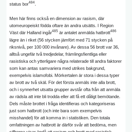
484
status bor
.
Men här finns också en dimension av rasism, där
utomeuropeiskt födda oftare än andra utsätts. I Region
485
486
Väst där Halland ingår
är antalet anmälda hatbrott
lägre än i riket (56 stycken jämfört med 71 stycken på
riksnivå, per 100 000 invånare). Av dessa 56 brott var 36,
alltså ungefär två tredjedelar, främlingsfientliga eller
rasistiska och ytterligare några relaterade till andra faktorer
som kan antas samvariera med utrikes bakgrund,
exempelvis islamofobi. Mörkertalen är stora i dessa typer
av brott av två skäl. För det första anmäls inte alla brott,
och i synnerhet utsatta grupper avstår ofta från att anmäla
av rädsla att inte bli trodda eller att få ett dåligt bemötande.
Dels måste brottet i fråga identifieras och kategoriseras
just som hatbrott (och inte bara som exempelvis
misshandel) för att komma in i statistiken. Den totala
omfattningen av hatbrott är därför svår att bedöma, men
siffrorna visar ändå att rasism och brott med rasistisk