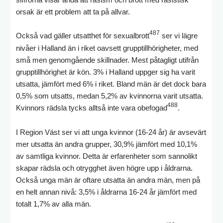
orsak är ett problem att ta på allvar.
487
Också vad gäller utsatthet för sexualbrott
ser vi lägre
nivåer i Halland än i riket oavsett grupptillhörigheter, med
små men genomgående skillnader. Mest påtagligt utifrån
grupptillhörighet är kön. 3% i Halland uppger sig ha varit
utsatta, jämfört med 6% i riket. Bland män är det dock bara
0,5% som utsatts, medan 5,2% av kvinnorna varit utsatta.
488
Kvinnors rädsla tycks alltså inte vara obefogad
.
I Region Väst ser vi att unga kvinnor (16-24 år) är avsevärt
mer utsatta än andra grupper, 30,9% jämfört med 10,1%
av samtliga kvinnor. Detta är erfarenheter som sannolikt
skapar rädsla och otrygghet även högre upp i åldrarna.
Också unga män är oftare utsatta än andra män, men på
en helt annan nivå: 3,5% i åldrarna 16-24 år jämfört med
totalt 1,7% av alla män.