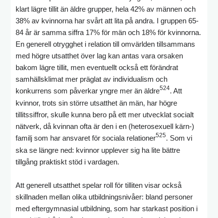
klart lägre tillit än äldre grupper, hela 42% av männen och
38% av kvinnorna har svårt att lita på andra. I gruppen 65-
84 år är samma siffra 17% för män och 18% för kvinnorna.
En generell otrygghet i relation till omvärlden tillsammans
med högre utsatthet över lag kan antas vara orsaken
bakom lägre tillit, men eventuellt också ett förändrat
samhällsklimat mer präglat av individualism och
524
konkurrens som påverkar yngre mer än äldre
. Att
kvinnor, trots sin större utsatthet än män, har högre
tillitssiffror, skulle kunna bero på ett mer utvecklat socialt
nätverk, då kvinnan ofta är den i en (heterosexuell kärn-)
525
familj som har ansvaret för sociala relationer
. Som vi
ska se längre ned: kvinnor upplever sig ha lite bättre
tillgång praktiskt stöd i vardagen.
Att generell utsatthet spelar roll för tilliten visar också
skillnaden mellan olika utbildningsnivåer: bland personer
med eftergymnasial utbildning, som har starkast position i