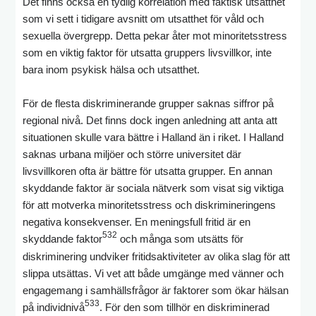
Det finns också en tydlig korrelation med faktisk utsatthet
som vi sett i tidigare avsnitt om utsatthet för våld och
sexuella övergrepp. Detta pekar åter mot minoritetsstress
som en viktig faktor för utsatta gruppers livsvillkor, inte
bara inom psykisk hälsa och utsatthet.
För de flesta diskriminerande grupper saknas siffror på
regional nivå. Det finns dock ingen anledning att anta att
situationen skulle vara bättre i Halland än i riket. I Halland
saknas urbana miljöer och större universitet där
livsvillkoren ofta är bättre för utsatta grupper. En annan
skyddande faktor är sociala nätverk som visat sig viktiga
för att motverka minoritetsstress och diskrimineringens
negativa konsekvenser. En meningsfull fritid är en
532
skyddande faktor
och många som utsätts för
diskriminering undviker fritidsaktiviteter av olika slag för att
slippa utsättas. Vi vet att både umgänge med vänner och
engagemang i samhällsfrågor är faktorer som ökar hälsan
533
på individnivå
. För den som tillhör en diskriminerad