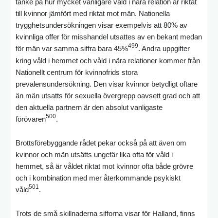
tanke på hur mycket vanligare våld i nära relation är riktat
till kvinnor jämfört med riktat mot män. Nationella
trygghetsundersökningen visar exempelvis att 80% av
kvinnliga offer för misshandel utsattes av en bekant medan
499
för män var samma siffra bara 45%
. Andra uppgifter
kring våld i hemmet och våld i nära relationer kommer från
Nationellt centrum för kvinnofrids stora
prevalensundersökning. Den visar kvinnor betydligt oftare
än män utsatts för sexuella övergrepp oavsett grad och att
den aktuella partnern är den absolut vanligaste
500
förövaren
.
Brottsförebyggande rådet pekar också på att även om
kvinnor och män utsätts ungefär lika ofta för våld i
hemmet, så är våldet riktat mot kvinnor ofta både grövre
och i kombination med mer återkommande psykiskt
501
våld
.
Trots de små skillnaderna sifforna visar för Halland, finns