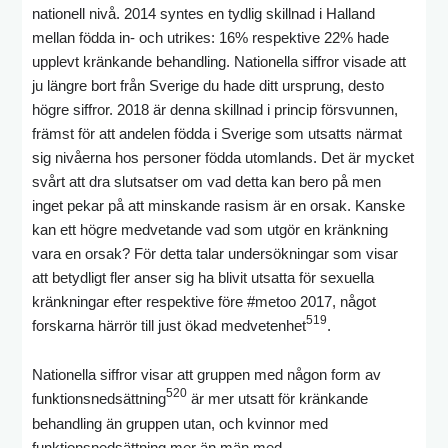
nationell nivå. 2014 syntes en tydlig skillnad i Halland
mellan födda in- och utrikes: 16% respektive 22% hade
upplevt kränkande behandling. Nationella siffror visade att
ju längre bort från Sverige du hade ditt ursprung, desto
högre siffror. 2018 är denna skillnad i princip försvunnen,
främst för att andelen födda i Sverige som utsatts närmat
sig nivåerna hos personer födda utomlands. Det är mycket
svårt att dra slutsatser om vad detta kan bero på men
inget pekar på att minskande rasism är en orsak. Kanske
kan ett högre medvetande vad som utgör en kränkning
vara en orsak? För detta talar undersökningar som visar
att betydligt fler anser sig ha blivit utsatta för sexuella
kränkningar efter respektive före #metoo 2017, något
519
forskarna härrör till just ökad medvetenhet
.
Nationella siffror visar att gruppen med någon form av
520
funktionsnedsättning
är mer utsatt för kränkande
behandling än gruppen utan, och kvinnor med
funktionsnedsättning mer än män med