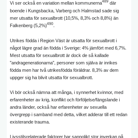
489
Vi ser också en variation mellan kommunerna
där
boende i Kungsbacka, Varberg och Halmstad sade sig
mer utsatta för sexualbrott (10,5%, 8,3% och 8,8%) än
490
Falkenberg (5,2%)
.
Utrikes födda i Region Väst är utsatta för sexualbrott i
något lägre grad än födda i Sverige: 4% jämfört med 6,7%.
Mest utsatta för sexualbrott är dock de så kallade
”andragenerationarna”, personer som själva är inrikes
födda men har två utrikesfödda föräldrar. 8,3% av dem
uppger sig ha blivit utsatta för sexualbrott.
Vi bör också nämna att många, i synnerhet kvinnor, med
erfarenheter av krig, konflikt och förföljelse/fängslande i
andra länder, också har erfarenheter av sexuella
övergrepp i samband med detta, vilket adderar till ett redan
existerande trauma.
Livsstilsrelaterade faktorer har sannolikt stor inverkan på