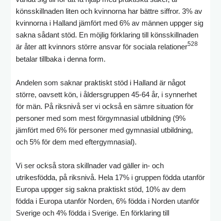
könsskillnaden liten och kvinnorna har bättre siffror. 3% av
kvinnorna i Halland jämfört med 6% av männen uppger sig
sakna sådant stöd. En möjlig förklaring till könsskillnaden
528
är åter att kvinnors större ansvar för sociala relationer
betalar tillbaka i denna form.
Andelen som saknar praktiskt stöd i Halland är något
större, oavsett kön, i åldersgruppen 45-64 år, i synnerhet
för män. På riksnivå ser vi också en sämre situation för
personer med som mest förgymnasial utbildning (9%
jämfört med 6% för personer med gymnasial utbildning,
och 5% för dem med eftergymnasial).
Vi ser också stora skillnader vad gäller in- och
utrikesfödda, på riksnivå. Hela 17% i gruppen födda utanför
Europa uppger sig sakna praktiskt stöd, 10% av dem
födda i Europa utanför Norden, 6% födda i Norden utanför
Sverige och 4% födda i Sverige. En förklaring till