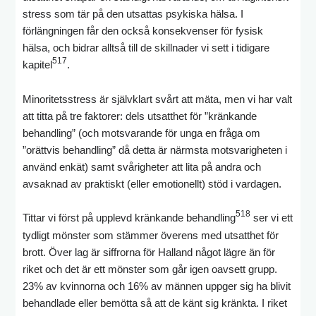
stress som tär på den utsattas psykiska hälsa. I
förlängningen får den också konsekvenser för fysisk
hälsa, och bidrar alltså till de skillnader vi sett i tidigare
517
kapitel
.
Minoritetsstress är självklart svårt att mäta, men vi har valt
att titta på tre faktorer: dels utsatthet för ”kränkande
behandling” (och motsvarande för unga en fråga om
”orättvis behandling” då detta är närmsta motsvarigheten i
använd enkät) samt svårigheter att lita på andra och
avsaknad av praktiskt (eller emotionellt) stöd i vardagen.
518
Tittar vi först på upplevd kränkande behandling
ser vi ett
tydligt mönster som stämmer överens med utsatthet för
brott. Över lag är siffrorna för Halland något lägre än för
riket och det är ett mönster som går igen oavsett grupp.
23% av kvinnorna och 16% av männen uppger sig ha blivit
behandlade eller bemötta så att de känt sig kränkta. I riket