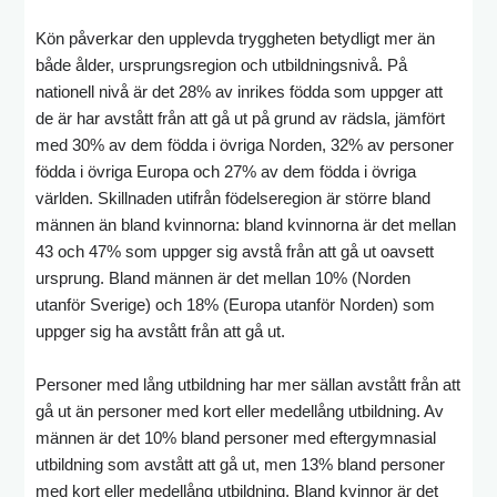
Kön påverkar den upplevda tryggheten betydligt mer än
både ålder, ursprungsregion och utbildningsnivå. På
nationell nivå är det 28% av inrikes födda som uppger att
de är har avstått från att gå ut på grund av rädsla, jämfört
med 30% av dem födda i övriga Norden, 32% av personer
födda i övriga Europa och 27% av dem födda i övriga
världen. Skillnaden utifrån födelseregion är större bland
männen än bland kvinnorna: bland kvinnorna är det mellan
43 och 47% som uppger sig avstå från att gå ut oavsett
ursprung. Bland männen är det mellan 10% (Norden
utanför Sverige) och 18% (Europa utanför Norden) som
uppger sig ha avstått från att gå ut.
Personer med lång utbildning har mer sällan avstått från att
gå ut än personer med kort eller medellång utbildning. Av
männen är det 10% bland personer med eftergymnasial
utbildning som avstått att gå ut, men 13% bland personer
med kort eller medellång utbildning. Bland kvinnor är det