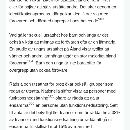
eller för pojkar att själv utsätta andra. Det sker genom en
identifikationsprocess, där pojkar identifierar sig med
503
förövaren och därmed upprepar hans beteende
.
Vad gäller sexuell utsatthet hos barn och unga är det
också viktigt att minnas att förövaren ofta är en jämnårig.
En studie av ungas utsatthet på Åland visar tydligt att
vänner och andra jämnåriga utgör en stor majoritet bland
504
förövarna
. Barn och unga är inte bara offer för
övergrepp utan också förövare.
Rädsla och utsatthet för brott ökar också i grupper som
redan är utsatta. Nationella siffror visar att personer med
505
funktionsnedsättning
oftare är rädda att gå ut
506
ensamma
än personer utan funktionsnedsättning. Sett
till antal är det betydligt fler kvinnor som är rädda: hela 38%
av kvinnor med funktionsnedsättning är rädda att gå ut
ensamma till skillnad mot 15% av män med