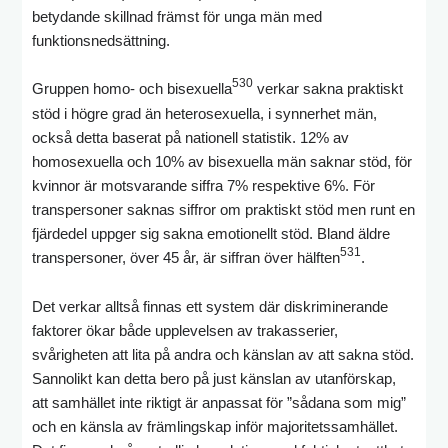
betydande skillnad främst för unga män med
funktionsnedsättning.
530
Gruppen homo- och bisexuella
verkar sakna praktiskt
stöd i högre grad än heterosexuella, i synnerhet män,
också detta baserat på nationell statistik. 12% av
homosexuella och 10% av bisexuella män saknar stöd, för
kvinnor är motsvarande siffra 7% respektive 6%. För
transpersoner saknas siffror om praktiskt stöd men runt en
fjärdedel uppger sig sakna emotionellt stöd. Bland äldre
531
transpersoner, över 45 år, är siffran över hälften
.
Det verkar alltså finnas ett system där diskriminerande
faktorer ökar både upplevelsen av trakasserier,
svårigheten att lita på andra och känslan av att sakna stöd.
Sannolikt kan detta bero på just känslan av utanförskap,
att samhället inte riktigt är anpassat för ”sådana som mig”
och en känsla av främlingskap inför majoritetssamhället.