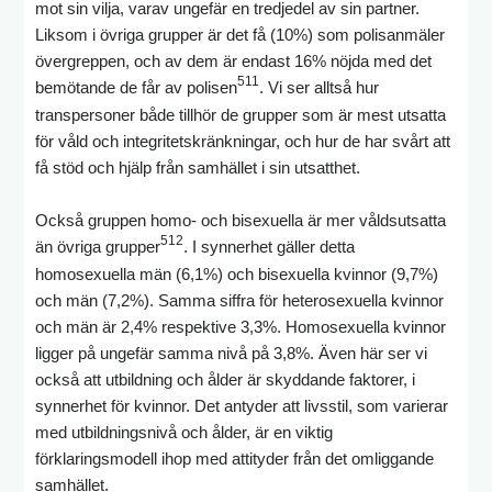
mot sin vilja, varav ungefär en tredjedel av sin partner.
Liksom i övriga grupper är det få (10%) som polisanmäler
övergreppen, och av dem är endast 16% nöjda med det
511
bemötande de får av polisen
. Vi ser alltså hur
transpersoner både tillhör de grupper som är mest utsatta
för våld och integritetskränkningar, och hur de har svårt att
få stöd och hjälp från samhället i sin utsatthet.
Också gruppen homo- och bisexuella är mer våldsutsatta
512
än övriga grupper
. I synnerhet gäller detta
homosexuella män (6,1%) och bisexuella kvinnor (9,7%)
och män (7,2%). Samma siffra för heterosexuella kvinnor
och män är 2,4% respektive 3,3%. Homosexuella kvinnor
ligger på ungefär samma nivå på 3,8%. Även här ser vi
också att utbildning och ålder är skyddande faktorer, i
synnerhet för kvinnor. Det antyder att livsstil, som varierar
med utbildningsnivå och ålder, är en viktig
förklaringsmodell ihop med attityder från det omliggande
samhället.