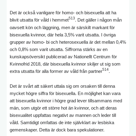
Det är också vanligare för homo- och bisexuella att ha
513
blivit utsatta för våld i hemmet
. Det gäller i någon mån
oavsett kön och läggning, men är särskilt markant för
bisexuella kvinnor, där hela 3,5% varit utsatta. I övriga
grupper av homo- bi och heterosexuella är det mellan 0,4%
och 0,8% som varit utsatta. Siffrorna stärks av en
kunskapsöversikt publicerad av Nationellt Centrum för
Kvinnofrid 2018, där bisexuella kvinnor skiljer ut sig som
514
extra utsatta för alla former av våld från partner
.
Det är svårt att säkert uttala sig om orsaken till denna
mycket högre siffra för bisexuella. En möjlighet kan vara
att bisexuella kvinnor i högre grad lever tillsammans med
män, som utgör ett större hot än kvinnor, och att deras
bisexualitet uppfattas negativt av mannen och leder till
våld. Samtidigt omfattas de inte självklart av lesbiska
gemenskaper. Detta är dock bara spekulationer.