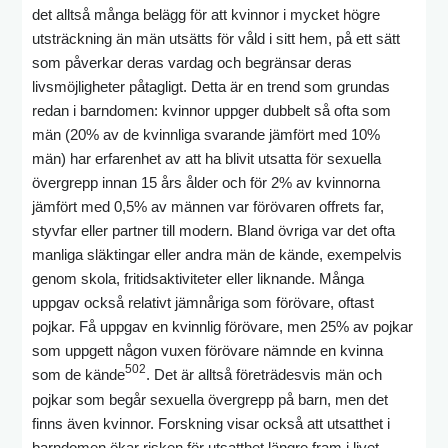
det alltså många belägg för att kvinnor i mycket högre
utsträckning än män utsätts för våld i sitt hem, på ett sätt
som påverkar deras vardag och begränsar deras
livsmöjligheter påtagligt. Detta är en trend som grundas
redan i barndomen: kvinnor uppger dubbelt så ofta som
män (20% av de kvinnliga svarande jämfört med 10%
män) har erfarenhet av att ha blivit utsatta för sexuella
övergrepp innan 15 års ålder och för 2% av kvinnorna
jämfört med 0,5% av männen var förövaren offrets far,
styvfar eller partner till modern. Bland övriga var det ofta
manliga släktingar eller andra män de kände, exempelvis
genom skola, fritidsaktiviteter eller liknande. Många
uppgav också relativt jämnåriga som förövare, oftast
pojkar. Få uppgav en kvinnlig förövare, men 25% av pojkar
som uppgett någon vuxen förövare nämnde en kvinna
502
som de kände
. Det är alltså företrädesvis män och
pojkar som begår sexuella övergrepp på barn, men det
finns även kvinnor. Forskning visar också att utsatthet i
barndomen ökar risken för utsatthet längre fram i livet –