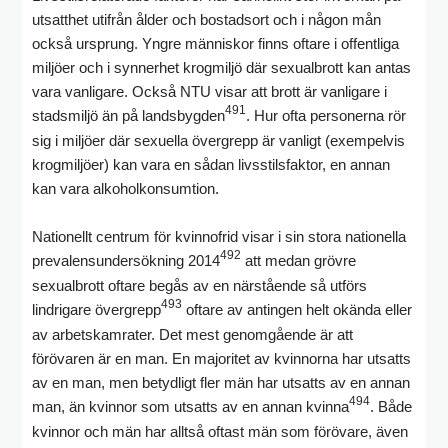
utsatthet utifrån ålder och bostadsort och i någon mån
också ursprung. Yngre människor finns oftare i offentliga
miljöer och i synnerhet krogmiljö där sexualbrott kan antas
vara vanligare. Också NTU visar att brott är vanligare i
491
stadsmiljö än på landsbygden
. Hur ofta personerna rör
sig i miljöer där sexuella övergrepp är vanligt (exempelvis
krogmiljöer) kan vara en sådan livsstilsfaktor, en annan
kan vara alkoholkonsumtion.
Nationellt centrum för kvinnofrid visar i sin stora nationella
492
prevalensundersökning 2014
att medan grövre
sexualbrott oftare begås av en närstående så utförs
493
lindrigare övergrepp
oftare av antingen helt okända eller
av arbetskamrater. Det mest genomgående är att
förövaren är en man. En majoritet av kvinnorna har utsatts
av en man, men betydligt fler män har utsatts av en annan
494
man, än kvinnor som utsatts av en annan kvinna
. Både
kvinnor och män har alltså oftast män som förövare, även