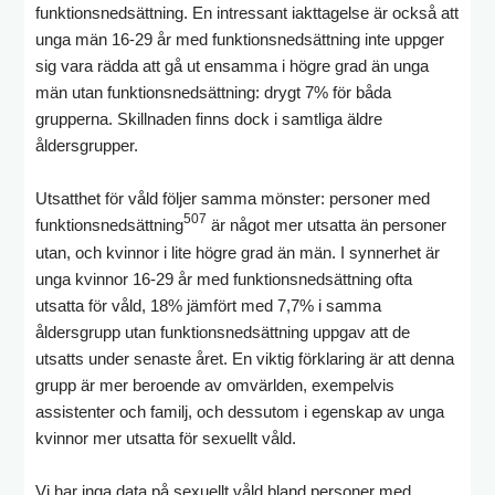
funktionsnedsättning. En intressant iakttagelse är också att
unga män 16-29 år med funktionsnedsättning inte uppger
sig vara rädda att gå ut ensamma i högre grad än unga
män utan funktionsnedsättning: drygt 7% för båda
grupperna. Skillnaden finns dock i samtliga äldre
åldersgrupper.
Utsatthet för våld följer samma mönster: personer med
507
funktionsnedsättning
är något mer utsatta än personer
utan, och kvinnor i lite högre grad än män. I synnerhet är
unga kvinnor 16-29 år med funktionsnedsättning ofta
utsatta för våld, 18% jämfört med 7,7% i samma
åldersgrupp utan funktionsnedsättning uppgav att de
utsatts under senaste året. En viktig förklaring är att denna
grupp är mer beroende av omvärlden, exempelvis
assistenter och familj, och dessutom i egenskap av unga
kvinnor mer utsatta för sexuellt våld.
Vi har inga data på sexuellt våld bland personer med