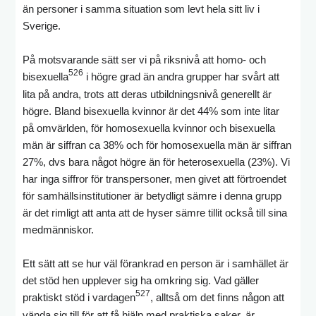
än personer i samma situation som levt hela sitt liv i
Sverige.
På motsvarande sätt ser vi på riksnivå att homo- och
526
bisexuella
i högre grad än andra grupper har svårt att
lita på andra, trots att deras utbildningsnivå generellt är
högre. Bland bisexuella kvinnor är det 44% som inte litar
på omvärlden, för homosexuella kvinnor och bisexuella
män är siffran ca 38% och för homosexuella män är siffran
27%, dvs bara något högre än för heterosexuella (23%). Vi
har inga siffror för transpersoner, men givet att förtroendet
för samhällsinstitutioner är betydligt sämre i denna grupp
är det rimligt att anta att de hyser sämre tillit också till sina
medmänniskor.
Ett sätt att se hur väl förankrad en person är i samhället är
det stöd hen upplever sig ha omkring sig. Vad gäller
527
praktiskt stöd i vardagen
, alltså om det finns någon att
vända sig till för att få hjälp med praktiska saker, är