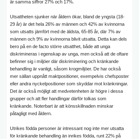
är samma siffror 27% och 17%.
Utsattheten sjunker när åldern ökar, bland de yngsta (18-
29 år) är det hela 26% av männen och 42% av kvinnorna
som utsatts jämfört med de äldsta, 65-85 år, där 7% av
männen och 9% av kvinnorna blivit utsatta. Detta kan dels
bero på en de facto större utsatthet, både att unga
diskrimineras i egenskap av unga, men också att de oftare
befinner sig i miljöer där diskriminering och kränkande
behandling är vanligt, såsom krogmiljöer. De har också
mer sällan uppnått maktpositioner, exempelvis chefsposter
eller andra nyckelpositioner som skyddar mot kränkningar.
Det är också möjligt att medvetenheten är högre i dessa
grupper och att fler handlingar därför tolkas som
kränkande. Noterbart är att könsskillnaden minskar
påtagligt med åldern.
Utrikes födda personer är intressant nog inte mer utsatta
för kränkande behandling än inrikes födda, runt 22% på