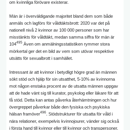
om kvinnliga förövare existerar.
Män är i överväldigande majoritet bland dem som både
anmäls och lagförs för våldtäktsbrott: 2020 var det på
nationell nivå 2 kvinnor av 100 000 personer som har
misstänkts för våldtäkt, medan samma siffra för män är
495
104
Även om anmälningsstatistiken rymmer stora
mörkertal ger det en bild av vem som utövar respektive
utsätts för sexualbrott i samhället.
Intressant är att kvinnor i betydligt högre grad än männen
sökt stöd och hjälp för sin utsatthet, 5-10% av kvinnorna
mot någon enstaka procent av de utsatta männen uppgav
att de hade vänt sig till kurator, psykolog eller läkare för att
få stöd. Detta kan antas påverka återhämtningen och hur
övergreppet påverkar både den fysiska och psykiska
496
hälsan framöver
. Stödstrukturer för utsatta för våld i
nära relationer, exempelvis kvinnojourer, vänder sig också
i första hand till kvinnor eller till kvinnor och transpersoner.