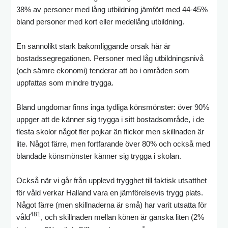
38% av personer med lång utbildning jämfört med 44-45%
bland personer med kort eller medellång utbildning.
En sannolikt stark bakomliggande orsak här är
bostadssegregationen. Personer med låg utbildningsnivå
(och sämre ekonomi) tenderar att bo i områden som
uppfattas som mindre trygga.
Bland ungdomar finns inga tydliga könsmönster: över 90%
uppger att de känner sig trygga i sitt bostadsområde, i de
flesta skolor något fler pojkar än flickor men skillnaden är
lite. Något färre, men fortfarande över 80% och också med
blandade könsmönster känner sig trygga i skolan.
Också när vi går från upplevd trygghet till faktisk utsatthet
för våld verkar Halland vara en jämförelsevis trygg plats.
Något färre (men skillnaderna är små) har varit utsatta för
481
våld
, och skillnaden mellan könen är ganska liten (2%