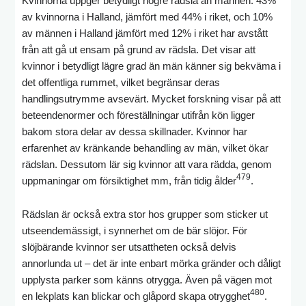
Kvinnorna uppger betydligt högre rädsla än männen: 43%
av kvinnorna i Halland, jämfört med 44% i riket, och 10%
av männen i Halland jämfört med 12% i riket har avstått
från att gå ut ensam på grund av rädsla. Det visar att
kvinnor i betydligt lägre grad än män känner sig bekväma i
det offentliga rummet, vilket begränsar deras
handlingsutrymme avsevärt. Mycket forskning visar på att
beteendenormer och föreställningar utifrån kön ligger
bakom stora delar av dessa skillnader. Kvinnor har
erfarenhet av kränkande behandling av män, vilket ökar
rädslan. Dessutom lär sig kvinnor att vara rädda, genom
479
uppmaningar om försiktighet mm, från tidig ålder
.
Rädslan är också extra stor hos grupper som sticker ut
utseendemässigt, i synnerhet om de bär slöjor. För
slöjbärande kvinnor ser utsattheten också delvis
annorlunda ut – det är inte enbart mörka gränder och dåligt
upplysta parker som känns otrygga. Även på vägen mot
480
en lekplats kan blickar och glåpord skapa otrygghet
.