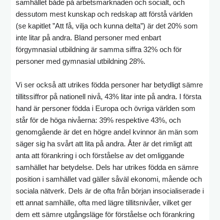
samhället både på arbetsmarknaden och socialt, och
dessutom mest kunskap och redskap att förstå världen
(se kapitlet ”Att få, vilja och kunna delta”) är det 20% som
inte litar på andra. Bland personer med enbart
förgymnasial utbildning är samma siffra 32% och för
personer med gymnasial utbildning 28%.
Vi ser också att utrikes födda personer har betydligt sämre
tillitssiffror på nationell nivå, 43% litar inte på andra. I första
hand är personer födda i Europa och övriga världen som
står för de höga nivåerna: 39% respektive 43%, och
genomgående är det en högre andel kvinnor än män som
säger sig ha svårt att lita på andra. Åter är det rimligt att
anta att förankring i och förståelse av det omliggande
samhället har betydelse. Dels har utrikes födda en sämre
position i samhället vad gäller såväl ekonomi, mående och
sociala nätverk. Dels är de ofta från början insocialiserade i
ett annat samhälle, ofta med lägre tillitsnivåer, vilket ger
dem ett sämre utgångsläge för förståelse och förankring