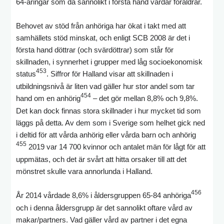
64-åringar som då sannolikt i första hand vårdar föräldrar.
Behovet av stöd från anhöriga har ökat i takt med att
samhällets stöd minskat, och enligt SCB 2008 är det i
första hand döttrar (och svärdöttrar) som står för
skillnaden, i synnerhet i grupper med låg socioekonomisk
453
status
. Siffror för Halland visar att skillnaden i
utbildningsnivå är liten vad gäller hur stor andel som tar
454
hand om en anhörig
– det gör mellan 8,8% och 9,8%.
Det kan dock finnas stora skillnader i hur mycket tid som
läggs på detta. Av dem som i Sverige som helhet gick ned
i deltid för att vårda anhörig eller vårda barn och anhörig
455
2019 var 14 700 kvinnor och antalet män för lågt för att
uppmätas, och det är svårt att hitta orsaker till att det
mönstret skulle vara annorlunda i Halland.
456
År 2014 vårdade 8,6% i åldersgruppen 65-84 anhöriga
och i denna åldersgrupp är det sannolikt oftare vård av
makar/partners. Vad gäller vård av partner i det egna