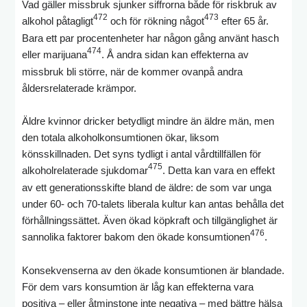
Vad gäller missbruk sjunker siffrorna både för riskbruk av
472
473
alkohol påtagligt
och för rökning något
efter 65 år.
Bara ett par procentenheter har någon gång använt hasch
474
eller marijuana
. Å andra sidan kan effekterna av
missbruk bli större, när de kommer ovanpå andra
åldersrelaterade krämpor.
Äldre kvinnor dricker betydligt mindre än äldre män, men
den totala alkoholkonsumtionen ökar, liksom
könsskillnaden. Det syns tydligt i antal vårdtillfällen för
475
alkoholrelaterade sjukdomar
. Detta kan vara en effekt
av ett generationsskifte bland de äldre: de som var unga
under 60- och 70-talets liberala kultur kan antas behålla det
förhållningssättet. Även ökad köpkraft och tillgänglighet är
476
sannolika faktorer bakom den ökade konsumtionen
.
Konsekvenserna av den ökade konsumtionen är blandade.
För dem vars konsumtion är låg kan effekterna vara
positiva – eller åtminstone inte negativa – med bättre hälsa