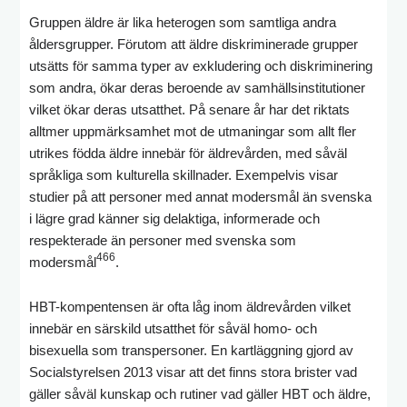
Gruppen äldre är lika heterogen som samtliga andra
åldersgrupper. Förutom att äldre diskriminerade grupper
utsätts för samma typer av exkludering och diskriminering
som andra, ökar deras beroende av samhällsinstitutioner
vilket ökar deras utsatthet. På senare år har det riktats
alltmer uppmärksamhet mot de utmaningar som allt fler
utrikes födda äldre innebär för äldrevården, med såväl
språkliga som kulturella skillnader. Exempelvis visar
studier på att personer med annat modersmål än svenska
i lägre grad känner sig delaktiga, informerade och
respekterade än personer med svenska som
466
modersmål
.
HBT-kompentensen är ofta låg inom äldrevården vilket
innebär en särskild utsatthet för såväl homo- och
bisexuella som transpersoner. En kartläggning gjord av
Socialstyrelsen 2013 visar att det finns stora brister vad
gäller såväl kunskap och rutiner vad gäller HBT och äldre,