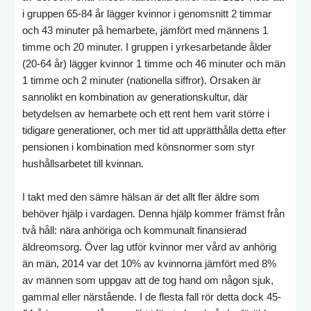
i gruppen 65-84 år lägger kvinnor i genomsnitt 2 timmar
och 43 minuter på hemarbete, jämfört med männens 1
timme och 20 minuter. I gruppen i yrkesarbetande ålder
(20-64 år) lägger kvinnor 1 timme och 46 minuter och män
1 timme och 2 minuter (nationella siffror). Orsaken är
sannolikt en kombination av generationskultur, där
betydelsen av hemarbete och ett rent hem varit större i
tidigare generationer, och mer tid att upprätthålla detta efter
pensionen i kombination med könsnormer som styr
hushållsarbetet till kvinnan.
I takt med den sämre hälsan är det allt fler äldre som
behöver hjälp i vardagen. Denna hjälp kommer främst från
två håll: nära anhöriga och kommunalt finansierad
äldreomsorg. Över lag utför kvinnor mer vård av anhörig
än män, 2014 var det 10% av kvinnorna jämfört med 8%
av männen som uppgav att de tog hand om någon sjuk,
gammal eller närstående. I de flesta fall rör detta dock 45-