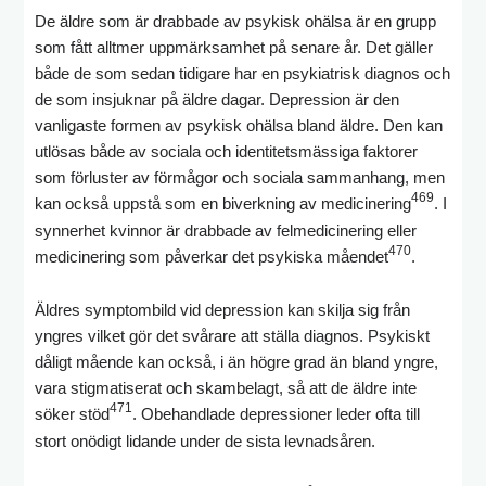
De äldre som är drabbade av psykisk ohälsa är en grupp
som fått alltmer uppmärksamhet på senare år. Det gäller
både de som sedan tidigare har en psykiatrisk diagnos och
de som insjuknar på äldre dagar. Depression är den
vanligaste formen av psykisk ohälsa bland äldre. Den kan
utlösas både av sociala och identitetsmässiga faktorer
som förluster av förmågor och sociala sammanhang, men
469
kan också uppstå som en biverkning av medicinering
. I
synnerhet kvinnor är drabbade av felmedicinering eller
470
medicinering som påverkar det psykiska måendet
.
Äldres symptombild vid depression kan skilja sig från
yngres vilket gör det svårare att ställa diagnos. Psykiskt
dåligt mående kan också, i än högre grad än bland yngre,
vara stigmatiserat och skambelagt, så att de äldre inte
471
söker stöd
. Obehandlade depressioner leder ofta till
stort onödigt lidande under de sista levnadsåren.