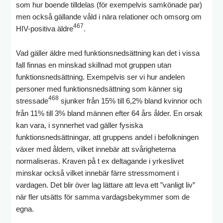
som hur boende tilldelas (för exempelvis samkönade par)
men också gällande våld i nära relationer och omsorg om
467
HIV-positiva äldre
.
Vad gäller äldre med funktionsnedsättning kan det i vissa
fall finnas en minskad skillnad mot gruppen utan
funktionsnedsättning. Exempelvis ser vi hur andelen
personer med funktionsnedsättning som känner sig
468
stressade
sjunker från 15% till 6,2% bland kvinnor och
från 11% till 3% bland männen efter 64 års ålder. En orsak
kan vara, i synnerhet vad gäller fysiska
funktionsnedsättningar, att gruppens andel i befolkningen
växer med åldern, vilket innebär att svårigheterna
normaliseras. Kraven på t ex deltagande i yrkeslivet
minskar också vilket innebär färre stressmoment i
vardagen. Det blir över lag lättare att leva ett ”vanligt liv”
när fler utsätts för samma vardagsbekymmer som de
egna.