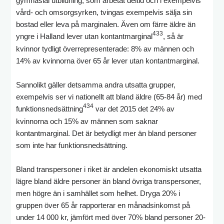
gymnasial utbildning, som arbetat deltid och i exempelvis
vård- och omsorgsyrken, tvingas exempelvis sälja sin
bostad eller leva på marginalen. Även om färre äldre än
433
yngre i Halland lever utan kontantmarginal
, så är
kvinnor tydligt överrepresenterade: 8% av männen och
14% av kvinnorna över 65 år lever utan kontantmarginal.
Sannolikt gäller detsamma andra utsatta grupper,
exempelvis ser vi nationellt att bland äldre (65-84 år) med
434
funktionsnedsättning
var det 2015 det 24% av
kvinnorna och 15% av männen som saknar
kontantmarginal. Det är betydligt mer än bland personer
som inte har funktionsnedsättning.
Bland transpersoner i riket är andelen ekonomiskt utsatta
lägre bland äldre personer än bland övriga transpersoner,
men högre än i samhället som helhet. Dryga 20% i
gruppen över 65 år rapporterar en månadsinkomst på
under 14 000 kr, jämfört med över 70% bland personer 20-