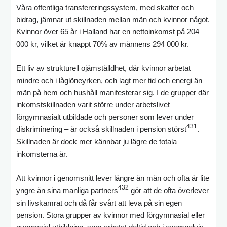
Våra offentliga transfereringssystem, med skatter och
bidrag, jämnar ut skillnaden mellan män och kvinnor något.
Kvinnor över 65 år i Halland har en nettoinkomst på 204
000 kr, vilket är knappt 70% av männens 294 000 kr.
Ett liv av strukturell ojämställdhet, där kvinnor arbetat
mindre och i låglöneyrken, och lagt mer tid och energi än
män på hem och hushåll manifesterar sig. I de grupper där
inkomstskillnaden varit större under arbetslivet –
förgymnasialt utbildade och personer som lever under
431
diskriminering – är också skillnaden i pension störst
.
Skillnaden är dock mer kännbar ju lägre de totala
inkomsterna är.
Att kvinnor i genomsnitt lever längre än män och ofta är lite
432
yngre än sina manliga partners
gör att de ofta överlever
sin livskamrat och då får svårt att leva på sin egen
pension. Stora grupper av kvinnor med förgymnasial eller