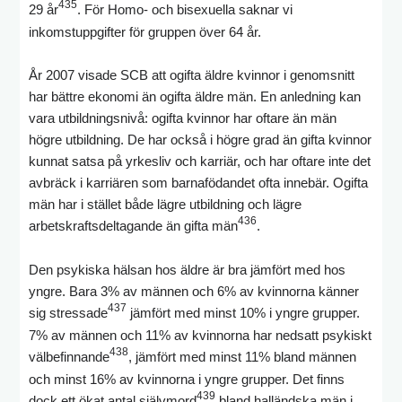
435
29 år
. För Homo- och bisexuella saknar vi
inkomstuppgifter för gruppen över 64 år.
År 2007 visade SCB att ogifta äldre kvinnor i genomsnitt
har bättre ekonomi än ogifta äldre män. En anledning kan
vara utbildningsnivå: ogifta kvinnor har oftare än män
högre utbildning. De har också i högre grad än gifta kvinnor
kunnat satsa på yrkesliv och karriär, och har oftare inte det
avbräck i karriären som barnafödandet ofta innebär. Ogifta
män har i stället både lägre utbildning och lägre
436
arbetskraftsdeltagande än gifta män
.
Den psykiska hälsan hos äldre är bra jämfört med hos
yngre. Bara 3% av männen och 6% av kvinnorna känner
437
sig stressade
jämfört med minst 10% i yngre grupper.
7% av männen och 11% av kvinnorna har nedsatt psykiskt
438
välbefinnande
, jämfört med minst 11% bland männen
och minst 16% av kvinnorna i yngre grupper. Det finns
439
dock ett ökat antal självmord
bland halländska män i