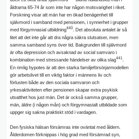
åldrarna 65-74 år som inte har någon motsvarighet i riket.
Forskning visar att män har en ökad benägenhet till
självmord i samband med pensionen, i synnerhet i grupper
440
med förgymnasial utbildning
. Det absoluta antalet är så
litet att det inte går att dra några säkra slutsatser, men
samma samband syns över tid. Bakgrunden till självmord
är ofta depression och avsaknad av social samvaro i
441
kombination med stressande händelser av olika slag
.
En rimlig hypotes är att den starka familjeförsörjarmodellen
gör arbetslivet till en viktig faktor i männens liv och
förlusten både av den sociala samvaron och
yrkesaktiviteten efter pensionen skapar extra psykisk
utsatthet hos just män. Det är också samma grupper,
män, äldre (i någon mån) och förgymnasialt utbildade som
uppger sig sakna praktiskt stöd i vardagen.
Den fysiska hälsan försämras inte oväntat med åldern.
Ålderdomen förknippas i hög grad med försämrad syn,