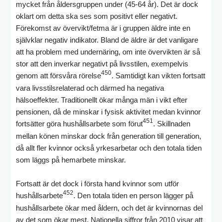
mycket från åldersgruppen under (45-64 år). Det är dock
oklart om detta ska ses som positivt eller negativt.
Förekomst av övervikt/fetma är i gruppen äldre inte en
självklar negativ indikator. Bland de äldre är det vanligare
att ha problem med undernäring, om inte övervikten är så
stor att den inverkar negativt på livsstilen, exempelvis
450
genom att försvåra rörelse
. Samtidigt kan vikten fortsatt
vara livsstilsrelaterad och därmed ha negativa
hälsoeffekter. Traditionellt ökar många män i vikt efter
pensionen, då de minskar i fysisk aktivitet medan kvinnor
451
fortsätter göra hushållsarbete som förut
. Skillnaden
mellan könen minskar dock från generation till generation,
då allt fler kvinnor också yrkesarbetar och den totala tiden
som läggs på hemarbete minskar.
Fortsatt är det dock i första hand kvinnor som utför
452
hushållsarbete
. Den totala tiden en person lägger på
hushållsarbete ökar med åldern, och det är kvinnornas del
av det som ökar mest. Nationella siffror från 2010 visar att