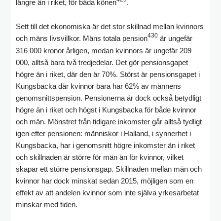
längre än i riket, för båda könen
.
Sett till det ekonomiska är det stor skillnad mellan kvinnors
430
och mäns livsvillkor. Mäns totala pension
är ungefär
316 000 kronor årligen, medan kvinnors är ungefär 209
000, alltså bara två tredjedelar. Det gör pensionsgapet
högre än i riket, där den är 70%. Störst är pensionsgapet i
Kungsbacka där kvinnor bara har 62% av männens
genomsnittspension. Pensionerna är dock också betydligt
högre än i riket och högst i Kungsbacka för både kvinnor
och män. Mönstret från tidigare inkomster går alltså tydligt
igen efter pensionen: människor i Halland, i synnerhet i
Kungsbacka, har i genomsnitt högre inkomster än i riket
och skillnaden är större för män än för kvinnor, vilket
skapar ett större pensionsgap. Skillnaden mellan män och
kvinnor har dock minskat sedan 2015, möjligen som en
effekt av att andelen kvinnor som inte själva yrkesarbetat
minskar med tiden.