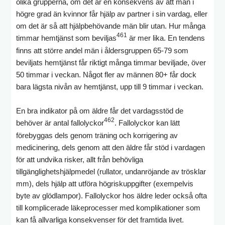
olika grupperna, om det är en konsekvens av att män i
högre grad än kvinnor får hjälp av partner i sin vardag, eller
om det är så att hjälpbehövande män blir utan. Hur många
461
timmar hemtjänst som beviljas
är mer lika. En tendens
finns att större andel män i åldersgruppen 65-79 som
beviljats hemtjänst får riktigt många timmar beviljade, över
50 timmar i veckan. Något fler av männen 80+ får dock
bara lägsta nivån av hemtjänst, upp till 9 timmar i veckan.
En bra indikator på om äldre får det vardagsstöd de
462
behöver är antal fallolyckor
. Fallolyckor kan lätt
förebyggas dels genom träning och korrigering av
medicinering, dels genom att den äldre får stöd i vardagen
för att undvika risker, allt från behövliga
tillgänglighetshjälpmedel (rullator, undanröjande av trösklar
mm), dels hjälp att utföra högriskuppgifter (exempelvis
byte av glödlampor). Fallolyckor hos äldre leder också ofta
till komplicerade läkeprocesser med komplikationer som
kan få allvarliga konsekvenser för det framtida livet.