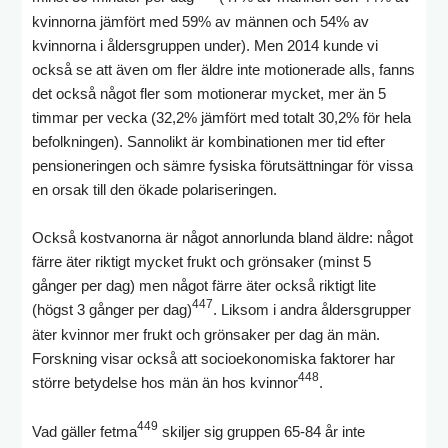
kvinnorna jämfört med 59% av männen och 54% av
kvinnorna i åldersgruppen under). Men 2014 kunde vi
också se att även om fler äldre inte motionerade alls, fanns
det också något fler som motionerar mycket, mer än 5
timmar per vecka (32,2% jämfört med totalt 30,2% för hela
befolkningen). Sannolikt är kombinationen mer tid efter
pensioneringen och sämre fysiska förutsättningar för vissa
en orsak till den ökade polariseringen.
Också kostvanorna är något annorlunda bland äldre: något
färre äter riktigt mycket frukt och grönsaker (minst 5
gånger per dag) men något färre äter också riktigt lite
447
(högst 3 gånger per dag)
. Liksom i andra åldersgrupper
äter kvinnor mer frukt och grönsaker per dag än män.
Forskning visar också att socioekonomiska faktorer har
448
större betydelse hos män än hos kvinnor
.
449
Vad gäller fetma
skiljer sig gruppen 65-84 år inte