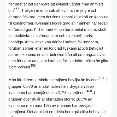
hemmet är det vanligare att kvinnor vårdar män än tvärt
457
om
. Troligen är en orsak att kvinnan är yngre och
därmed friskare, men det finns sannolikt också en koppling
till könsnormer. Kvinnan i högre grad än mannen har redan
en ”omsorgsroll” i hemmet – hon har arbetat mindre, skött
det praktiska och vårdat barn och eventuellt andra
anhöriga. Att bli änka kan därför i många fall innebära,
förutom sorgen efter en förlorad livskamrat och betydligt
sämre ekonomi, en stor befrielse från ett omsorgsansvar
som förklarar att änkor i många fall har bättre hälsa än gifta
458
äldre kvinnor
.
459
Män får däremot mindre hemtjänst beviljat än kvinnor
. I
gruppen 65-79 år är skillnaden liten: dryga 3,7% av
460
kvinnorna har hemtjänst och 2,7% av männen
. I
gruppen över 80 år är skillnaden större: 28,5% av
kvinnorna men bara 19% av männen har beviljad
hemtjänst. Det är oklart om detta beror på olika behov i de