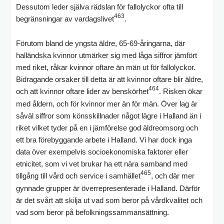
Dessutom leder själva rädslan för fallolyckor ofta till
463
begränsningar av vardagslivet
.
Förutom bland de yngsta äldre, 65-69-åringarna, där
halländska kvinnor utmärker sig med låga siffror jämfört
med riket, råkar kvinnor oftare än män ut för fallolyckor.
Bidragande orsaker till detta är att kvinnor oftare blir äldre,
464
och att kvinnor oftare lider av benskörhet
. Risken ökar
med åldern, och för kvinnor mer än för män. Över lag är
såväl siffror som könsskillnader något lägre i Halland än i
riket vilket tyder på en i jämförelse god äldreomsorg och
ett bra förebyggande arbete i Halland. Vi har dock inga
data över exempelvis socioekonomiska faktorer eller
etnicitet, som vi vet brukar ha ett nära samband med
465
tillgång till vård och service i samhället
, och där mer
gynnade grupper är överrepresenterade i Halland. Därför
är det svårt att skilja ut vad som beror på vårdkvalitet och
vad som beror på befolkningssammansättning.