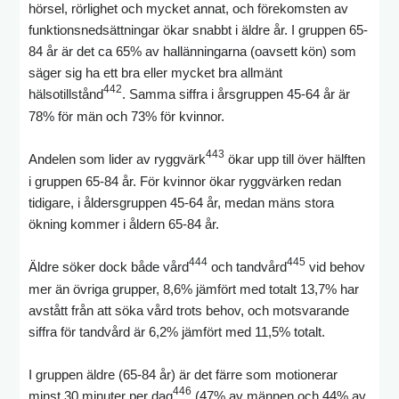
hörsel, rörlighet och mycket annat, och förekomsten av
funktionsnedsättningar ökar snabbt i äldre år. I gruppen 65-
84 år är det ca 65% av hallänningarna (oavsett kön) som
säger sig ha ett bra eller mycket bra allmänt
442
hälsotillstånd
. Samma siffra i årsgruppen 45-64 år är
78% för män och 73% för kvinnor.
443
Andelen som lider av ryggvärk
ökar upp till över hälften
i gruppen 65-84 år. För kvinnor ökar ryggvärken redan
tidigare, i åldersgruppen 45-64 år, medan mäns stora
ökning kommer i åldern 65-84 år.
444
445
Äldre söker dock både vård
och tandvård
vid behov
mer än övriga grupper, 8,6% jämfört med totalt 13,7% har
avstått från att söka vård trots behov, och motsvarande
siffra för tandvård är 6,2% jämfört med 11,5% totalt.
I gruppen äldre (65-84 år) är det färre som motionerar
446
minst 30 minuter per dag
(47% av männen och 44% av