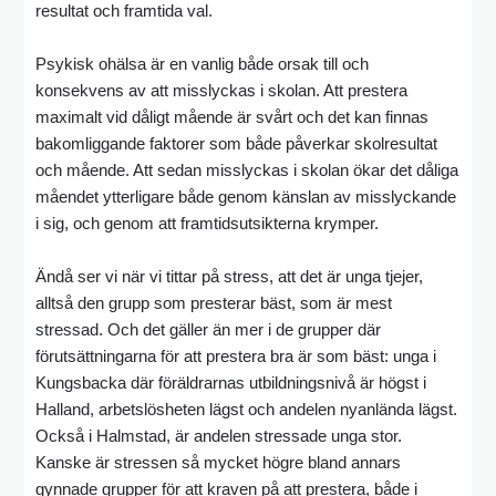
resultat och framtida val.
Psykisk ohälsa är en vanlig både orsak till och
konsekvens av att misslyckas i skolan. Att prestera
maximalt vid dåligt mående är svårt och det kan finnas
bakomliggande faktorer som både påverkar skolresultat
och mående. Att sedan misslyckas i skolan ökar det dåliga
måendet ytterligare både genom känslan av misslyckande
i sig, och genom att framtidsutsikterna krymper.
Ändå ser vi när vi tittar på stress, att det är unga tjejer,
alltså den grupp som presterar bäst, som är mest
stressad. Och det gäller än mer i de grupper där
förutsättningarna för att prestera bra är som bäst: unga i
Kungsbacka där föräldrarnas utbildningsnivå är högst i
Halland, arbetslösheten lägst och andelen nyanlända lägst.
Också i Halmstad, är andelen stressade unga stor.
Kanske är stressen så mycket högre bland annars
gynnade grupper för att kraven på att prestera, både i