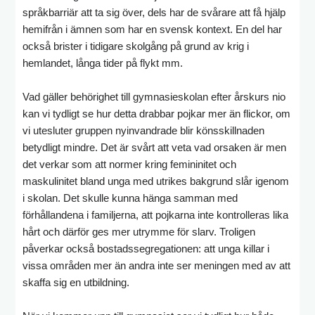
språkbarriär att ta sig över, dels har de svårare att få hjälp
hemifrån i ämnen som har en svensk kontext. En del har
också brister i tidigare skolgång på grund av krig i
hemlandet, långa tider på flykt mm.
Vad gäller behörighet till gymnasieskolan efter årskurs nio
kan vi tydligt se hur detta drabbar pojkar mer än flickor, om
vi utesluter gruppen nyinvandrade blir könsskillnaden
betydligt mindre. Det är svårt att veta vad orsaken är men
det verkar som att normer kring femininitet och
maskulinitet bland unga med utrikes bakgrund slår igenom
i skolan. Det skulle kunna hänga samman med
förhållandena i familjerna, att pojkarna inte kontrolleras lika
hårt och därför ges mer utrymme för slarv. Troligen
påverkar också bostadssegregationen: att unga killar i
vissa områden mer än andra inte ser meningen med av att
skaffa sig en utbildning.