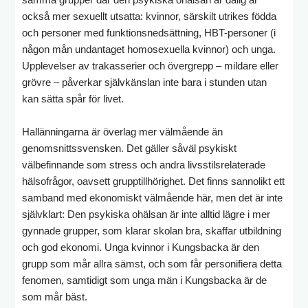
också mer sexuellt utsatta: kvinnor, särskilt utrikes födda
och personer med funktionsnedsättning, HBT-personer (i
någon mån undantaget homosexuella kvinnor) och unga.
Upplevelser av trakasserier och övergrepp – mildare eller
grövre – påverkar självkänslan inte bara i stunden utan
kan sätta spår för livet.
Hallänningarna är överlag mer välmående än
genomsnittssvensken. Det gäller såväl psykiskt
välbefinnande som stress och andra livsstilsrelaterade
hälsofrågor, oavsett grupptillhörighet. Det finns sannolikt ett
samband med ekonomiskt välmående här, men det är inte
självklart: Den psykiska ohälsan är inte alltid lägre i mer
gynnade grupper, som klarar skolan bra, skaffar utbildning
och god ekonomi. Unga kvinnor i Kungsbacka är den
grupp som mår allra sämst, och som får personifiera detta
fenomen, samtidigt som unga män i Kungsbacka är de
som mår bäst.