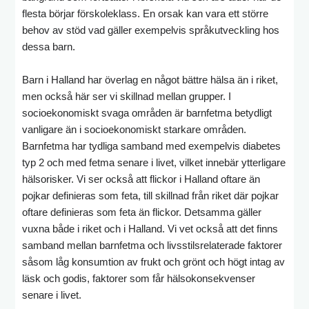
flesta börjar förskoleklass. En orsak kan vara ett större
behov av stöd vad gäller exempelvis språkutveckling hos
dessa barn.
Barn i Halland har överlag en något bättre hälsa än i riket,
men också här ser vi skillnad mellan grupper. I
socioekonomiskt svaga områden är barnfetma betydligt
vanligare än i socioekonomiskt starkare områden.
Barnfetma har tydliga samband med exempelvis diabetes
typ 2 och med fetma senare i livet, vilket innebär ytterligare
hälsorisker. Vi ser också att flickor i Halland oftare än
pojkar definieras som feta, till skillnad från riket där pojkar
oftare definieras som feta än flickor. Detsamma gäller
vuxna både i riket och i Halland. Vi vet också att det finns
samband mellan barnfetma och livsstilsrelaterade faktorer
såsom låg konsumtion av frukt och grönt och högt intag av
läsk och godis, faktorer som får hälsokonsekvenser
senare i livet.