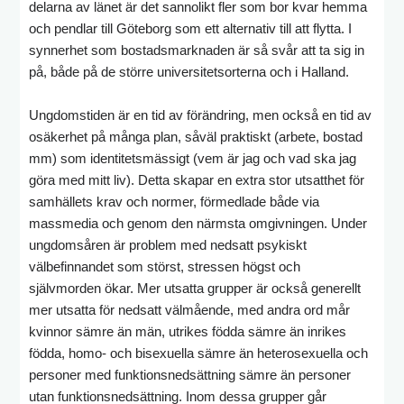
delarna av länet är det sannolikt fler som bor kvar hemma
och pendlar till Göteborg som ett alternativ till att flytta. I
synnerhet som bostadsmarknaden är så svår att ta sig in
på, både på de större universitetsorterna och i Halland.
Ungdomstiden är en tid av förändring, men också en tid av
osäkerhet på många plan, såväl praktiskt (arbete, bostad
mm) som identitetsmässigt (vem är jag och vad ska jag
göra med mitt liv). Detta skapar en extra stor utsatthet för
samhällets krav och normer, förmedlade både via
massmedia och genom den närmsta omgivningen. Under
ungdomsåren är problem med nedsatt psykiskt
välbefinnandet som störst, stressen högst och
självmorden ökar. Mer utsatta grupper är också generellt
mer utsatta för nedsatt välmående, med andra ord mår
kvinnor sämre än män, utrikes födda sämre än inrikes
födda, homo- och bisexuella sämre än heterosexuella och
personer med funktionsnedsättning sämre än personer
utan funktionsnedsättning. Inom dessa grupper går