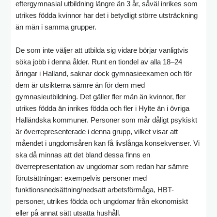
eftergymnasial utbildning längre än 3 år, såväl inrikes som
utrikes födda kvinnor har det i betydligt större utsträckning
än män i samma grupper.
De som inte väljer att utbilda sig vidare börjar vanligtvis
söka jobb i denna ålder. Runt en tiondel av alla 18–24
åringar i Halland, saknar dock gymnasieexamen och för
dem är utsikterna sämre än för dem med
gymnasieutbildning. Det gäller fler män än kvinnor, fler
utrikes födda än inrikes födda och fler i Hylte än i övriga
Halländska kommuner. Personer som mår dåligt psykiskt
är överrepresenterade i denna grupp, vilket visar att
måendet i ungdomsåren kan få livslånga konsekvenser. Vi
ska då minnas att det bland dessa finns en
överrepresentation av ungdomar som redan har sämre
förutsättningar: exempelvis personer med
funktionsnedsättning/nedsatt arbetsförmåga, HBT-
personer, utrikes födda och ungdomar från ekonomiskt
eller på annat sätt utsatta hushåll.