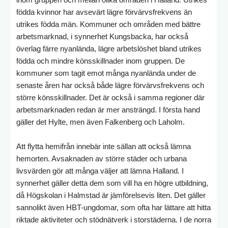
födda kvinnor har avsevärt lägre förvärvsfrekvens än
utrikes födda män. Kommuner och områden med bättre
arbetsmarknad, i synnerhet Kungsbacka, har också
överlag färre nyanlända, lägre arbetslöshet bland utrikes
födda och mindre könsskillnader inom gruppen. De
kommuner som tagit emot många nyanlända under de
senaste åren har också både lägre förvärvsfrekvens och
större könsskillnader. Det är också i samma regioner där
arbetsmarknaden redan är mer ansträngd. I första hand
gäller det Hylte, men även Falkenberg och Laholm.
Att flytta hemifrån innebär inte sällan att också lämna
hemorten. Avsaknaden av större städer och urbana
livsvärden gör att många väljer att lämna Halland. I
synnerhet gäller detta dem som vill ha en högre utbildning,
då Högskolan i Halmstad är jämförelsevis liten. Det gäller
sannolikt även HBT-ungdomar, som ofta har lättare att hitta
riktade aktiviteter och stödnätverk i storstäderna. I de norra