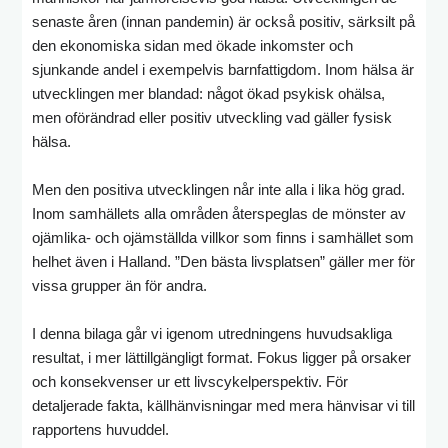
senaste åren (innan pandemin) är också positiv, särksilt på
den ekonomiska sidan med ökade inkomster och
sjunkande andel i exempelvis barnfattigdom. Inom hälsa är
utvecklingen mer blandad: något ökad psykisk ohälsa,
men oförändrad eller positiv utveckling vad gäller fysisk
hälsa.
Men den positiva utvecklingen når inte alla i lika hög grad.
Inom samhällets alla områden återspeglas de mönster av
ojämlika- och ojämställda villkor som finns i samhället som
helhet även i Halland. ”Den bästa livsplatsen” gäller mer för
vissa grupper än för andra.
I denna bilaga går vi igenom utredningens huvudsakliga
resultat, i mer lättillgängligt format. Fokus ligger på orsaker
och konsekvenser ur ett livscykelperspektiv. För
detaljerade fakta, källhänvisningar med mera hänvisar vi till
rapportens huvuddel.