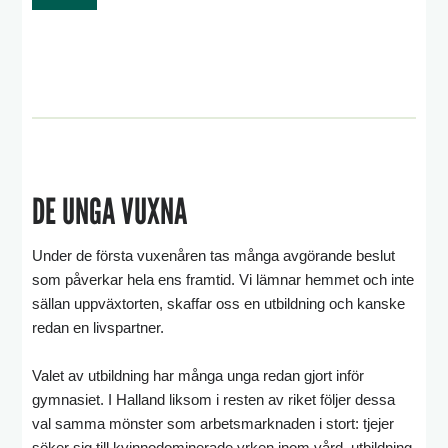
DE UNGA VUXNA
Under de första vuxenåren tas många avgörande beslut
som påverkar hela ens framtid. Vi lämnar hemmet och inte
sällan uppväxtorten, skaffar oss en utbildning och kanske
redan en livspartner.
Valet av utbildning har många unga redan gjort inför
gymnasiet. I Halland liksom i resten av riket följer dessa
val samma mönster som arbetsmarknaden i stort: tjejer
söker sig till kvinnodominerade yrken inom vård, utbildning