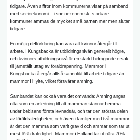
tidigare. Även siffror inom kommunerna visar på samband
med socioekonomi – i socioekonomiskt starkare
kommuner ammas de mycket små barnen mer men slutar
tidigare.
En möjlig delförklaring kan vara att kvinnor återgår till
arbete. I Kungsbacka är utbildningsnivån generellt högre,
och kvinnors utbildningsnivå är en starkt bidragande orsak
till jämställt uttag av föräldrapenning. Mammor i
Kungsbacka återgår alltså sannolikt till arbete tidigare än
mammor i Hylte, vilket försvårar amning.
Sambandet kan också vara det omvända: Amning anges
ofta som en anledning till att mamman stannar hemma
under bebisens första levnadsår, och tar den största delen
av föräldraledigheten, och även i famlijer med två mammor
är det den mamma som varit gravid och ammar som tar ut
mest föräldraledighet. Mammor i Halland tar ut nära 70%