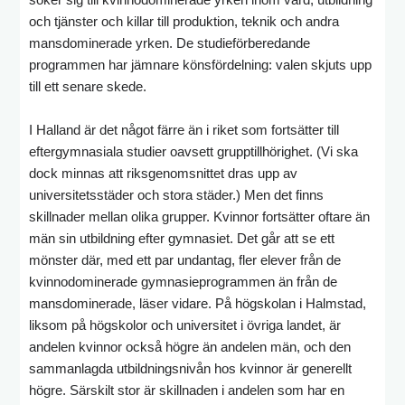
och tjänster och killar till produktion, teknik och andra
mansdominerade yrken. De studieförberedande
programmen har jämnare könsfördelning: valen skjuts upp
till ett senare skede.
I Halland är det något färre än i riket som fortsätter till
eftergymnasiala studier oavsett grupptillhörighet. (Vi ska
dock minnas att riksgenomsnittet dras upp av
universitetsstäder och stora städer.) Men det finns
skillnader mellan olika grupper. Kvinnor fortsätter oftare än
män sin utbildning efter gymnasiet. Det går att se ett
mönster där, med ett par undantag, fler elever från de
kvinnodominerade gymnasieprogrammen än från de
mansdominerade, läser vidare. På högskolan i Halmstad,
liksom på högskolor och universitet i övriga landet, är
andelen kvinnor också högre än andelen män, och den
sammanlagda utbildningsnivån hos kvinnor är generellt
högre. Särskilt stor är skillnaden i andelen som har en