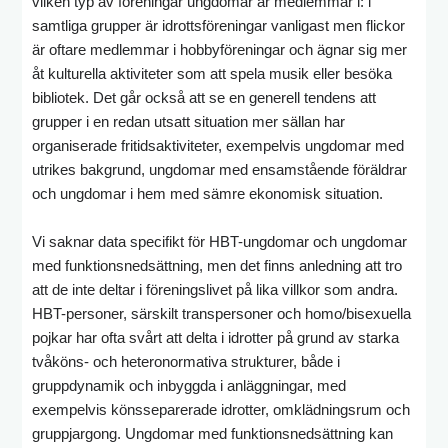
vilken typ av föreningar ungdomar är medlemmar i: i
samtliga grupper är idrottsföreningar vanligast men flickor
är oftare medlemmar i hobbyföreningar och ägnar sig mer
åt kulturella aktiviteter som att spela musik eller besöka
bibliotek. Det går också att se en generell tendens att
grupper i en redan utsatt situation mer sällan har
organiserade fritidsaktiviteter, exempelvis ungdomar med
utrikes bakgrund, ungdomar med ensamstående föräldrar
och ungdomar i hem med sämre ekonomisk situation.
Vi saknar data specifikt för HBT-ungdomar och ungdomar
med funktionsnedsättning, men det finns anledning att tro
att de inte deltar i föreningslivet på lika villkor som andra.
HBT-personer, särskilt transpersoner och homo/bisexuella
pojkar har ofta svårt att delta i idrotter på grund av starka
tvåköns- och heteronormativa strukturer, både i
gruppdynamik och inbyggda i anläggningar, med
exempelvis könsseparerade idrotter, omklädningsrum och
gruppjargong. Ungdomar med funktionsnedsättning kan