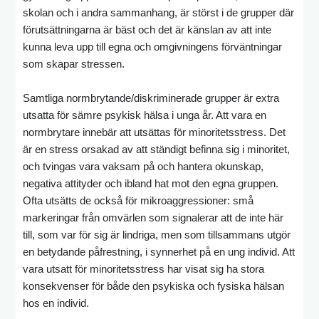
skolan och i andra sammanhang, är störst i de grupper där
förutsättningarna är bäst och det är känslan av att inte
kunna leva upp till egna och omgivningens förväntningar
som skapar stressen.
Samtliga normbrytande/diskriminerade grupper är extra
utsatta för sämre psykisk hälsa i unga år. Att vara en
normbrytare innebär att utsättas för minoritetsstress. Det
är en stress orsakad av att ständigt befinna sig i minoritet,
och tvingas vara vaksam på och hantera okunskap,
negativa attityder och ibland hat mot den egna gruppen.
Ofta utsätts de också för mikroaggressioner: små
markeringar från omvärlen som signalerar att de inte här
till, som var för sig är lindriga, men som tillsammans utgör
en betydande påfrestning, i synnerhet på en ung individ. Att
vara utsatt för minoritetsstress har visat sig ha stora
konsekvenser för både den psykiska och fysiska hälsan
hos en individ.