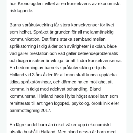
hos Kronofogden, vilket är en konsekvens av ekonomiskt
risktagande.
Barns språkutveckling får stora konsekvenser för livet
som helhet. Språket är grunden för all mellanmänsklig
kommunikation. Det finns starka samband mellan
språkstörning i tidig ålder och svårigheter i skolan, både
vad gäller prestation och vad gäller beteendeproblematik
och tidiga insatser är viktiga för att lindra konsekvenserna.
En bedömning av barnets språkutveckling erbjuds i
Halland vid 3 års ålder för att man skall kunna upptäcka
tidiga språkstörningar, och därmed ha en möjlighet att
komma in tidigt med adekvat behandling. Bland
kommunerna i Halland hade Hylte högst andel barn som
remitterats till antingen logoped, psykolog, öronklinik eller
barnmottagning 2017.
En lägre andel barn än i riket växer upp i ekonomiskt
utsatta hushåll i Halland. Men bland dessa är barn med