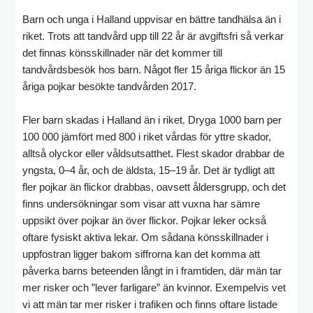
Barn och unga i Halland uppvisar en bättre tandhälsa än i
riket. Trots att tandvård upp till 22 år är avgiftsfri så verkar
det finnas könsskillnader när det kommer till
tandvårdsbesök hos barn. Något fler 15 åriga flickor än 15
åriga pojkar besökte tandvården 2017.
Fler barn skadas i Halland än i riket. Dryga 1000 barn per
100 000 jämfört med 800 i riket vårdas för yttre skador,
alltså olyckor eller våldsutsatthet. Flest skador drabbar de
yngsta, 0–4 år, och de äldsta, 15–19 år. Det är tydligt att
fler pojkar än flickor drabbas, oavsett åldersgrupp, och det
finns undersökningar som visar att vuxna har sämre
uppsikt över pojkar än över flickor. Pojkar leker också
oftare fysiskt aktiva lekar. Om sådana könsskillnader i
uppfostran ligger bakom siffrorna kan det komma att
påverka barns beteenden långt in i framtiden, där män tar
mer risker och ”lever farligare” än kvinnor. Exempelvis vet
vi att män tar mer risker i trafiken och finns oftare listade