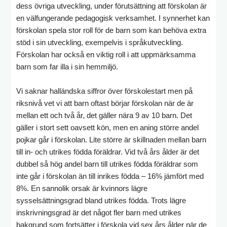
dess övriga utveckling, under förutsättning att förskolan är
en välfungerande pedagogisk verksamhet. I synnerhet kan
förskolan spela stor roll för de barn som kan behöva extra
stöd i sin utveckling, exempelvis i språkutveckling.
Förskolan har också en viktig roll i att uppmärksamma
barn som far illa i sin hemmiljö.
Vi saknar halländska siffror över förskolestart men på
riksnivå vet vi att barn oftast börjar förskolan när de är
mellan ett och två år, det gäller nära 9 av 10 barn. Det
gäller i stort sett oavsett kön, men en aning större andel
pojkar går i förskolan. Lite större är skillnaden mellan barn
till in- och utrikes födda föräldrar. Vid två års ålder är det
dubbel så hög andel barn till utrikes födda föräldrar som
inte går i förskolan än till inrikes födda – 16% jämfört med
8%. En sannolik orsak är kvinnors lägre
sysselsättningsgrad bland utrikes födda. Trots lägre
inskrivningsgrad är det något fler barn med utrikes
bakgrund som fortsätter i förskola vid sex års ålder när de