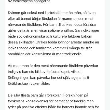
av föräldrapenningdagarna.
Kvinnor går också ned i arbetstid mer än män, så även
efter att barnet börjar förskolan är mamman den mest
närvarande föräldern. För barn till utrikes födda föräldrar
gäller detta än mer, visar nationella siffror. Sannolikt ligger
både socioekonomiska och kulturella faktorer bakom
dessa skillnader. Utrikes födda kvinnor arbetar mindre än
inrikes födda och familjerna kommer i många fall från
samhällen där könsrollerna är mer traditionella.
Att mamman är den mest närvarande föräldern påverkar
troligtvis barnets bild av föräldraskapet, vilket i
förlängningen kan påverka hur det själv agerar i sitt
föräldraskap i vuxen ålder.
De allra flesta barn går i förskolan. Forskningen på
förskolans konsekvenser för barnet är otillräcklig men
tyder på positiva effekter både för barnets lärande och för