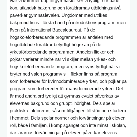
När vi kommer upp till gymnasiet ser vi tydligt hur både
kön, utländsk bakgrund och föräldrarnas utbildningsnivå
påverkar gymnasievalen. Ungdomar med utrikes
bakgrund finns i första hand på introduktionsprogram, men
även på International Baccaleaureat. På de
högskoleförberedande programmen är andelen med
högutbildade föräldrar betydligt högre än på de
yrkesförberedande programmen. Andelen flickor och
pojkar varierar mindre när vi skiljer mellan yrkes- och
högskoleförberedande program, men syns tydligt när vi
bryter ned valen programvis – flickor finns på program
som förbereder för kvinnodominerade yrken, och pojkar på
program som förbereder för mansdominerade yrken. Det
är med andra ord tydligt att gymnasievalet påverkas av
elevernas bakgrund och grupptillhörighet. Dels spelar
praktiska faktorer in, såsom tillgången till stöd och studiero
i hemmet. Dels spelar normer och förväntningar på eleven
roll, både i familjen, i kompisgänget och inte minst i skolan,
där lärarnas förväntningar på eleven påverkar elevens