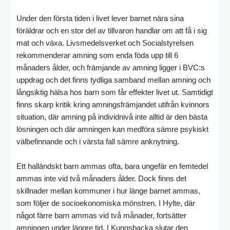
Under den första tiden i livet lever barnet nära sina
föräldrar och en stor del av tillvaron handlar om att få i sig
mat och växa. Livsmedelsverket och Socialstyrelsen
rekommenderar amning som enda föda upp till 6
månaders ålder, och främjande av amning ligger i BVC:s
uppdrag och det finns tydliga samband mellan amning och
långsiktig hälsa hos barn som får effekter livet ut. Samtidigt
finns skarp kritik kring amningsfrämjandet utifrån kvinnors
situation, där amning på individnivå inte alltid är den bästa
lösningen och där amningen kan medföra sämre psykiskt
välbefinnande och i värsta fall sämre anknytning.
Ett halländskt barn ammas ofta, bara ungefär en femtedel
ammas inte vid två månaders ålder. Dock finns det
skillnader mellan kommuner i hur länge barnet ammas,
som följer de socioekonomiska mönstren. I Hylte, där
något färre barn ammas vid två månader, fortsätter
amningen under längre tid. I Kungsbacka slutar den