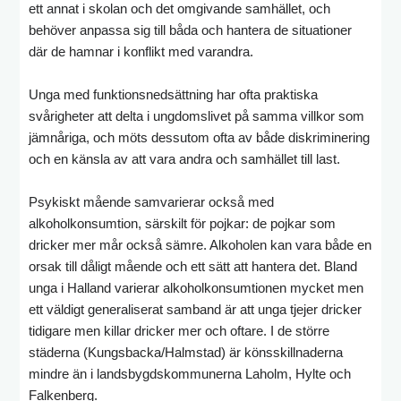
ett annat i skolan och det omgivande samhället, och
behöver anpassa sig till båda och hantera de situationer
där de hamnar i konflikt med varandra.
Unga med funktionsnedsättning har ofta praktiska
svårigheter att delta i ungdomslivet på samma villkor som
jämnåriga, och möts dessutom ofta av både diskriminering
och en känsla av att vara andra och samhället till last.
Psykiskt mående samvarierar också med
alkoholkonsumtion, särskilt för pojkar: de pojkar som
dricker mer mår också sämre. Alkoholen kan vara både en
orsak till dåligt mående och ett sätt att hantera det. Bland
unga i Halland varierar alkoholkonsumtionen mycket men
ett väldigt generaliserat samband är att unga tjejer dricker
tidigare men killar dricker mer och oftare. I de större
städerna (Kungsbacka/Halmstad) är könsskillnaderna
mindre än i landsbygdskommunerna Laholm, Hylte och
Falkenberg.