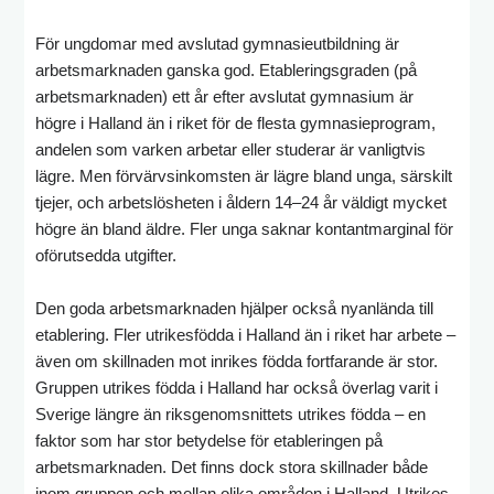
För ungdomar med avslutad gymnasieutbildning är
arbetsmarknaden ganska god. Etableringsgraden (på
arbetsmarknaden) ett år efter avslutat gymnasium är
högre i Halland än i riket för de flesta gymnasieprogram,
andelen som varken arbetar eller studerar är vanligtvis
lägre. Men förvärvsinkomsten är lägre bland unga, särskilt
tjejer, och arbetslösheten i åldern 14–24 år väldigt mycket
högre än bland äldre. Fler unga saknar kontantmarginal för
oförutsedda utgifter.
Den goda arbetsmarknaden hjälper också nyanlända till
etablering. Fler utrikesfödda i Halland än i riket har arbete –
även om skillnaden mot inrikes födda fortfarande är stor.
Gruppen utrikes födda i Halland har också överlag varit i
Sverige längre än riksgenomsnittets utrikes födda – en
faktor som har stor betydelse för etableringen på
arbetsmarknaden. Det finns dock stora skillnader både
inom gruppen och mellan olika områden i Halland. Utrikes