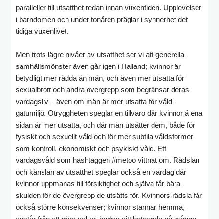
paralleller till utsatthet redan innan vuxentiden. Upplevelser
i barndomen och under tonåren präglar i synnerhet det
tidiga vuxenlivet.
Men trots lägre nivåer av utsatthet ser vi att generella
samhällsmönster även går igen i Halland; kvinnor är
betydligt mer rädda än män, och även mer utsatta för
sexualbrott och andra övergrepp som begränsar deras
vardagsliv – även om män är mer utsatta för våld i
gatumiljö. Otryggheten speglar en tillvaro där kvinnor å ena
sidan är mer utsatta, och där män utsätter dem, både för
fysiskt och sexuellt våld och för mer subtila våldsformer
som kontroll, ekonomiskt och psykiskt våld. Ett
vardagsvåld som hashtaggen #metoo vittnat om. Rädslan
och känslan av utsatthet speglar också en vardag där
kvinnor uppmanas till försiktighet och själva får bära
skulden för de övergrepp de utsätts för. Kvinnors rädsla får
också större konsekvenser; kvinnor stannar hemma,
avstår från att göra saker, ändrar sitt beteende på många