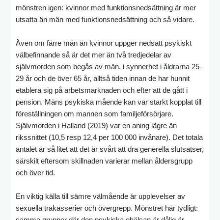
mönstren igen: kvinnor med funktionsnedsättning är mer
utsatta än män med funktionsnedsättning och så vidare.
Även om färre män än kvinnor uppger nedsatt psykiskt
välbefinnande så är det mer än två tredjedelar av
självmorden som begås av män, i synnerhet i åldrarna 25-
29 år och de över 65 år, alltså tiden innan de har hunnit
etablera sig på arbetsmarknaden och efter att de gått i
pension. Mäns psykiska mående kan var starkt kopplat till
föreställningen om mannen som familjeförsörjare.
Självmorden i Halland (2019) var en aning lägre än
rikssnittet (10,5 resp 12,4 per 100 000 invånare). Det totala
antalet är så litet att det är svårt att dra generella slutsatser,
särskilt eftersom skillnaden varierar mellan åldersgrupp
och över tid.
En viktig källa till sämre välmående är upplevelser av
sexuella trakasserier och övergrepp. Mönstret här tydligt:
samma grupper där den psykiska ohälsan är dålig är