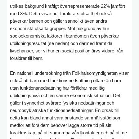
utrikes bakgrund kraftigt överrepresenterade 22% jämfört
med 3%. Detta visar hur föräldrars utsatthet också
påverkar barnen och gäller sannolikt även andra
ekonomiskt utsatta grupper. Mot bakgrund av hur
socioekonomiska faktorer i barndomen även påverkar
utbildningsresultat (se nedan) och därmed framtida
livschanser, ser vi hur en social position ärvs vidare från
föräldrar till barn.
En nationell undersökning från Folkhälsomyndigheten visar
också att barn med funktionsnedsättning oftare än barn
utan funktionsnedsättning har föräldrar med låg
utbildningsnivå och en sämre ekonomisk situation. Det
gäller i synnerhet svårare fysiska nedsättningar och
neuropsykiatriska funktionsnedsättningar. En orsak till
detta kan bland annat vara bristande samhällsstöd som
medför att föräldern behöver lägga större tid på sitt
föräldraskap, på att samordna vårdkontakter och på att ge