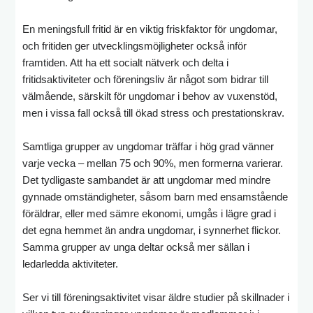
En meningsfull fritid är en viktig friskfaktor för ungdomar,
och fritiden ger utvecklingsmöjligheter också inför
framtiden. Att ha ett socialt nätverk och delta i
fritidsaktiviteter och föreningsliv är något som bidrar till
välmående, särskilt för ungdomar i behov av vuxenstöd,
men i vissa fall också till ökad stress och prestationskrav.
Samtliga grupper av ungdomar träffar i hög grad vänner
varje vecka – mellan 75 och 90%, men formerna varierar.
Det tydligaste sambandet är att ungdomar med mindre
gynnade omständigheter, såsom barn med ensamstående
föräldrar, eller med sämre ekonomi, umgås i lägre grad i
det egna hemmet än andra ungdomar, i synnerhet flickor.
Samma grupper av unga deltar också mer sällan i
ledarledda aktiviteter.
Ser vi till föreningsaktivitet visar äldre studier på skillnader i