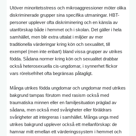
Utöver minoritetsstress och mikroaggressioner möter olika
diskriminerade grupper sina specifika utmaningar. HBT-
personer upplever ofta diskriminering och en känsla av
utanförskap både i hemmet och i skolan. Det gäller i hela
samhället, men blir extra uttalat i miljöer av mer
traditionella värderingar kring kön och sexualitet, till
exempel (men inte enbart) bland vissa grupper av utrikes
födda. Sådana normer kring kön och sexualitet drabbar
också heterosexuella cis-ungdomar, i synnerhet flickor
vars rörelsefrihet ofta begränsas påtagligt.
Många utrikes födda ungdomar och ungdomar med utrikes
bakgrund tampas förutom med rasism också med
traumatiska minnen eller en familjesituation präglad av
sådana, men också med svårigheter eller föräldrars
svårigheter att integreras i samhället. Många unga med
utrikes bakgrund upplever också ett mellanförskap: de
hamnar mitt emellan ett värderingssystem i hemmet och