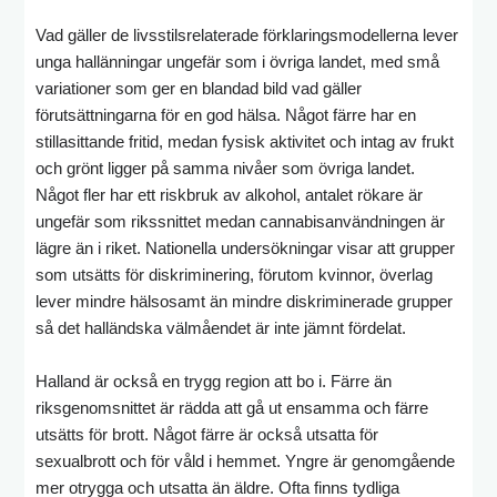
Vad gäller de livsstilsrelaterade förklaringsmodellerna lever
unga hallänningar ungefär som i övriga landet, med små
variationer som ger en blandad bild vad gäller
förutsättningarna för en god hälsa. Något färre har en
stillasittande fritid, medan fysisk aktivitet och intag av frukt
och grönt ligger på samma nivåer som övriga landet.
Något fler har ett riskbruk av alkohol, antalet rökare är
ungefär som rikssnittet medan cannabisanvändningen är
lägre än i riket. Nationella undersökningar visar att grupper
som utsätts för diskriminering, förutom kvinnor, överlag
lever mindre hälsosamt än mindre diskriminerade grupper
så det halländska välmåendet är inte jämnt fördelat.
Halland är också en trygg region att bo i. Färre än
riksgenomsnittet är rädda att gå ut ensamma och färre
utsätts för brott. Något färre är också utsatta för
sexualbrott och för våld i hemmet. Yngre är genomgående
mer otrygga och utsatta än äldre. Ofta finns tydliga