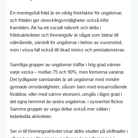
En meningsfull fritid är en viktig friskfaktor för ungdomar,
och fritiden ger utvecklingsmöjligheter också inför
framtiden. Att ha ett socialt nätverk och delta i
fritidsaktiviteter och föreningsliv är något som bidrar till
välmående, särskilt för ungdomar i behov av vuxenstöd,
men i vissa fall också till ökad stress och prestationskrav.
Samtliga grupper av ungdomar träffar i hög grad vänner
varje vecka – mellan 75 och 90%, men formerna varierar.
Det tydligaste sambandet är att ungdomar med mindre
gynnade omständigheter, såsom barn med ensamstående
föräldrar, eller med sämre ekonomi, umgås i lägre grad i
det egna hemmet än andra ungdomar, i synnerhet flickor.
Samma grupper av unga deltar också mer sällan i
ledarledda aktiviteter.
Ser vi till föreningsaktivitet visar äldre studier på skillnader i