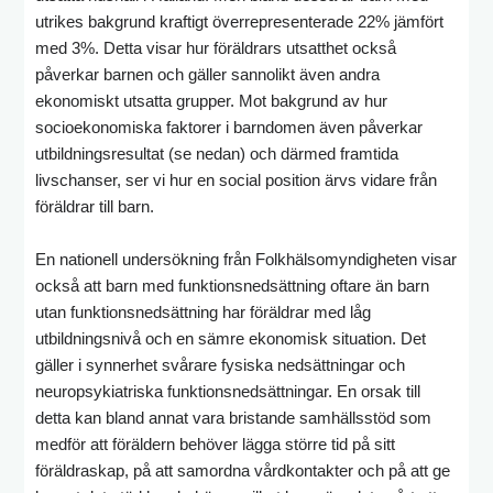
utrikes bakgrund kraftigt överrepresenterade 22% jämfört
med 3%. Detta visar hur föräldrars utsatthet också
påverkar barnen och gäller sannolikt även andra
ekonomiskt utsatta grupper. Mot bakgrund av hur
socioekonomiska faktorer i barndomen även påverkar
utbildningsresultat (se nedan) och därmed framtida
livschanser, ser vi hur en social position ärvs vidare från
föräldrar till barn.
En nationell undersökning från Folkhälsomyndigheten visar
också att barn med funktionsnedsättning oftare än barn
utan funktionsnedsättning har föräldrar med låg
utbildningsnivå och en sämre ekonomisk situation. Det
gäller i synnerhet svårare fysiska nedsättningar och
neuropsykiatriska funktionsnedsättningar. En orsak till
detta kan bland annat vara bristande samhällsstöd som
medför att föräldern behöver lägga större tid på sitt
föräldraskap, på att samordna vårdkontakter och på att ge