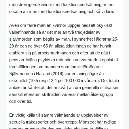
mönstren igen: kvinnor med funktionsnedsättning är mer
utsatta än män med funktionsnedsättning och så vidare.
Även om färre män än kvinnor uppger nedsatt psykiskt
välbefinnande så är det mer än två tredjedelar av
självmorden som begås av män, i synnerhet i åldrarna 25-
29 år och de över 65 år, alltså tiden innan de har hunnit
etablera sig på arbetsmarknaden och efter att de gått i
pension. Mäns psykiska mående kan var starkt kopplat till
föreställningen om mannen som familjeförsörjare.
Självmorden i Halland (2019) var en aning lägre än
rikssnittet (10,5 resp 12,4 per 100 000 invånare). Det totala
antalet är så litet att det är svårt att dra generella slutsatser,
särskilt eftersom skillnaden varierar mellan åldersgrupp
och över tid.
En viktig källa till sämre välmående är upplevelser av
sexuella trakasserier och övergrepp. Mönstret här tydligt:
samma grupper där den psykiska ohälsan är dålig är