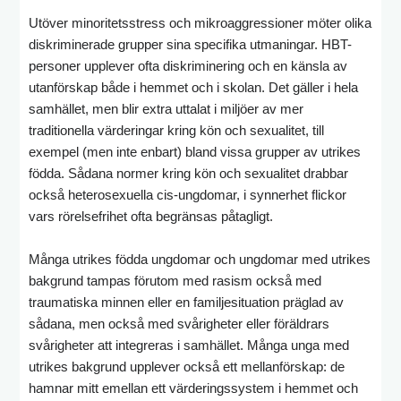
Utöver minoritetsstress och mikroaggressioner möter olika
diskriminerade grupper sina specifika utmaningar. HBT-
personer upplever ofta diskriminering och en känsla av
utanförskap både i hemmet och i skolan. Det gäller i hela
samhället, men blir extra uttalat i miljöer av mer
traditionella värderingar kring kön och sexualitet, till
exempel (men inte enbart) bland vissa grupper av utrikes
födda. Sådana normer kring kön och sexualitet drabbar
också heterosexuella cis-ungdomar, i synnerhet flickor
vars rörelsefrihet ofta begränsas påtagligt.
Många utrikes födda ungdomar och ungdomar med utrikes
bakgrund tampas förutom med rasism också med
traumatiska minnen eller en familjesituation präglad av
sådana, men också med svårigheter eller föräldrars
svårigheter att integreras i samhället. Många unga med
utrikes bakgrund upplever också ett mellanförskap: de
hamnar mitt emellan ett värderingssystem i hemmet och