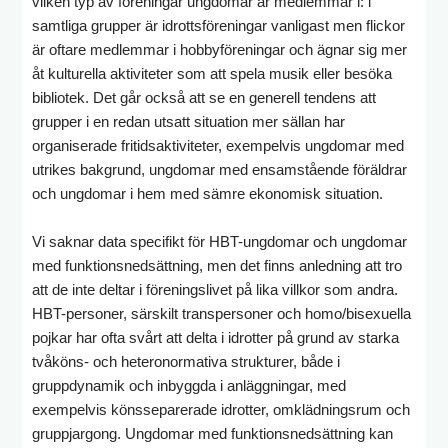
vilken typ av föreningar ungdomar är medlemmar i: i
samtliga grupper är idrottsföreningar vanligast men flickor
är oftare medlemmar i hobbyföreningar och ägnar sig mer
åt kulturella aktiviteter som att spela musik eller besöka
bibliotek. Det går också att se en generell tendens att
grupper i en redan utsatt situation mer sällan har
organiserade fritidsaktiviteter, exempelvis ungdomar med
utrikes bakgrund, ungdomar med ensamstående föräldrar
och ungdomar i hem med sämre ekonomisk situation.
Vi saknar data specifikt för HBT-ungdomar och ungdomar
med funktionsnedsättning, men det finns anledning att tro
att de inte deltar i föreningslivet på lika villkor som andra.
HBT-personer, särskilt transpersoner och homo/bisexuella
pojkar har ofta svårt att delta i idrotter på grund av starka
tvåköns- och heteronormativa strukturer, både i
gruppdynamik och inbyggda i anläggningar, med
exempelvis könsseparerade idrotter, omklädningsrum och
gruppjargong. Ungdomar med funktionsnedsättning kan