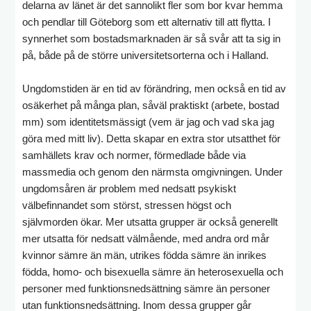
delarna av länet är det sannolikt fler som bor kvar hemma
och pendlar till Göteborg som ett alternativ till att flytta. I
synnerhet som bostadsmarknaden är så svår att ta sig in
på, både på de större universitetsorterna och i Halland.
Ungdomstiden är en tid av förändring, men också en tid av
osäkerhet på många plan, såväl praktiskt (arbete, bostad
mm) som identitetsmässigt (vem är jag och vad ska jag
göra med mitt liv). Detta skapar en extra stor utsatthet för
samhällets krav och normer, förmedlade både via
massmedia och genom den närmsta omgivningen. Under
ungdomsåren är problem med nedsatt psykiskt
välbefinnandet som störst, stressen högst och
självmorden ökar. Mer utsatta grupper är också generellt
mer utsatta för nedsatt välmående, med andra ord mår
kvinnor sämre än män, utrikes födda sämre än inrikes
födda, homo- och bisexuella sämre än heterosexuella och
personer med funktionsnedsättning sämre än personer
utan funktionsnedsättning. Inom dessa grupper går