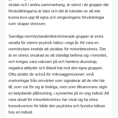
skolan och i andra sammanhang, är störst i de grupper där
förutsättningarna är bäst och det är känslan av att inte
kunna leva upp till egna och omgivningens förväntningar
som skapar stressen.
Samtliga normbrytande/diskriminerade grupper är extra
utsatta för sämre psykisk hälsa i unga år. Att vara en
normbrytare innebär att utsättas för minoritetsstress. Det
är en stress orsakad av att ständigt befinna sig i minoritet,
och tvingas vara vaksam på och hantera okunskap,
negativa attityder och ibland hat mot den egna gruppen.
Ofta utsätts de också för mikroaggressioner: små
markeringar från omvärlen som signalerar att de inte här
till, som var för sig är lindriga, men som tillsammans utgör
en betydande påfrestning, i synnerhet på en ung individ. Att
vara utsatt för minoritetsstress har visat sig ha stora
konsekvenser för både den psykiska och fysiska hälsan
hos en individ.