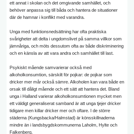
ett annat i skolan och det omgivande samhället, och
behöver anpassa sig till båda och hantera de situationer
där de hamnar i konflikt med varandra.
Unga med funktionsnedsättning har ofta praktiska
svårigheter att delta i ungdomslivet på samma villkor som
jämnåriga, och möts dessutom ofta av både diskriminering
och en känsla av att vara andra och samhället till last.
Psykiskt mående samvarierar också med
alkoholkonsumtion, särskilt för pojkar: de pojkar som
dricker mer mår också sämre. Alkoholen kan vara både en
orsak till dåligt mående och ett sätt att hantera det. Bland
unga i Halland varierar alkoholkonsumtionen mycket men
ett väldigt generaliserat samband är att unga tjejer dricker
tidigare men killar dricker mer och oftare. I de större
städerna (Kungsbacka/Halmstad) är könsskillnaderna
mindre än i landsbygdskommunerna Laholm, Hylte och
Falkenberg.