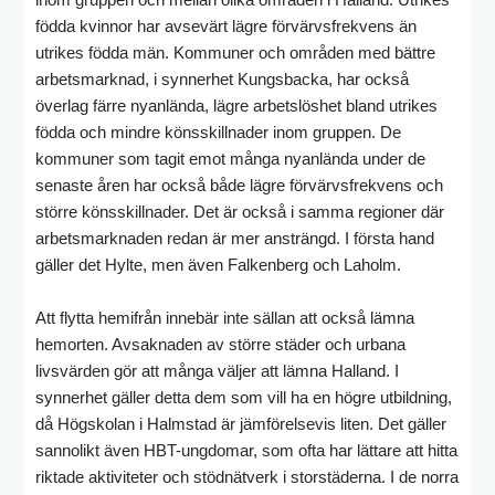
födda kvinnor har avsevärt lägre förvärvsfrekvens än
utrikes födda män. Kommuner och områden med bättre
arbetsmarknad, i synnerhet Kungsbacka, har också
överlag färre nyanlända, lägre arbetslöshet bland utrikes
födda och mindre könsskillnader inom gruppen. De
kommuner som tagit emot många nyanlända under de
senaste åren har också både lägre förvärvsfrekvens och
större könsskillnader. Det är också i samma regioner där
arbetsmarknaden redan är mer ansträngd. I första hand
gäller det Hylte, men även Falkenberg och Laholm.
Att flytta hemifrån innebär inte sällan att också lämna
hemorten. Avsaknaden av större städer och urbana
livsvärden gör att många väljer att lämna Halland. I
synnerhet gäller detta dem som vill ha en högre utbildning,
då Högskolan i Halmstad är jämförelsevis liten. Det gäller
sannolikt även HBT-ungdomar, som ofta har lättare att hitta
riktade aktiviteter och stödnätverk i storstäderna. I de norra