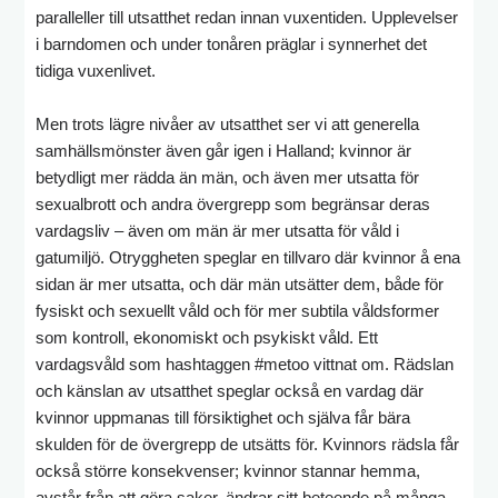
paralleller till utsatthet redan innan vuxentiden. Upplevelser
i barndomen och under tonåren präglar i synnerhet det
tidiga vuxenlivet.
Men trots lägre nivåer av utsatthet ser vi att generella
samhällsmönster även går igen i Halland; kvinnor är
betydligt mer rädda än män, och även mer utsatta för
sexualbrott och andra övergrepp som begränsar deras
vardagsliv – även om män är mer utsatta för våld i
gatumiljö. Otryggheten speglar en tillvaro där kvinnor å ena
sidan är mer utsatta, och där män utsätter dem, både för
fysiskt och sexuellt våld och för mer subtila våldsformer
som kontroll, ekonomiskt och psykiskt våld. Ett
vardagsvåld som hashtaggen #metoo vittnat om. Rädslan
och känslan av utsatthet speglar också en vardag där
kvinnor uppmanas till försiktighet och själva får bära
skulden för de övergrepp de utsätts för. Kvinnors rädsla får
också större konsekvenser; kvinnor stannar hemma,
avstår från att göra saker, ändrar sitt beteende på många