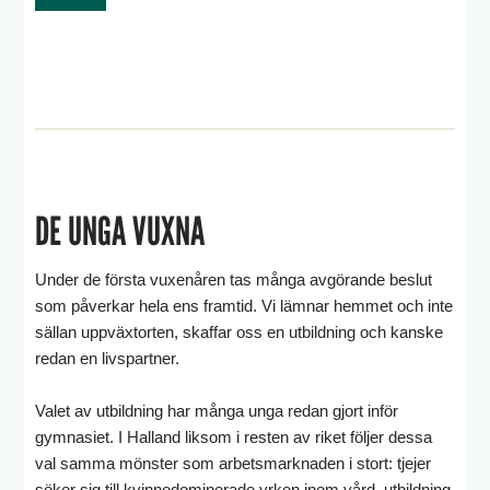
DE UNGA VUXNA
Under de första vuxenåren tas många avgörande beslut
som påverkar hela ens framtid. Vi lämnar hemmet och inte
sällan uppväxtorten, skaffar oss en utbildning och kanske
redan en livspartner.
Valet av utbildning har många unga redan gjort inför
gymnasiet. I Halland liksom i resten av riket följer dessa
val samma mönster som arbetsmarknaden i stort: tjejer
söker sig till kvinnodominerade yrken inom vård, utbildning