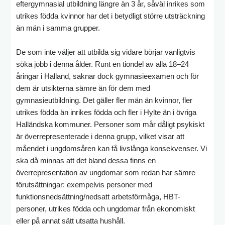
eftergymnasial utbildning längre än 3 år, såväl inrikes som
utrikes födda kvinnor har det i betydligt större utsträckning
än män i samma grupper.
De som inte väljer att utbilda sig vidare börjar vanligtvis
söka jobb i denna ålder. Runt en tiondel av alla 18–24
åringar i Halland, saknar dock gymnasieexamen och för
dem är utsikterna sämre än för dem med
gymnasieutbildning. Det gäller fler män än kvinnor, fler
utrikes födda än inrikes födda och fler i Hylte än i övriga
Halländska kommuner. Personer som mår dåligt psykiskt
är överrepresenterade i denna grupp, vilket visar att
måendet i ungdomsåren kan få livslånga konsekvenser. Vi
ska då minnas att det bland dessa finns en
överrepresentation av ungdomar som redan har sämre
förutsättningar: exempelvis personer med
funktionsnedsättning/nedsatt arbetsförmåga, HBT-
personer, utrikes födda och ungdomar från ekonomiskt
eller på annat sätt utsatta hushåll.