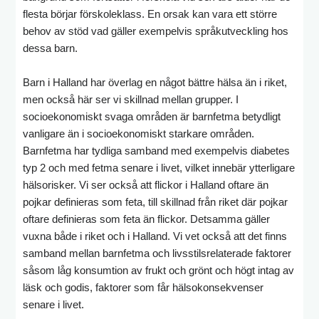
flesta börjar förskoleklass. En orsak kan vara ett större
behov av stöd vad gäller exempelvis språkutveckling hos
dessa barn.
Barn i Halland har överlag en något bättre hälsa än i riket,
men också här ser vi skillnad mellan grupper. I
socioekonomiskt svaga områden är barnfetma betydligt
vanligare än i socioekonomiskt starkare områden.
Barnfetma har tydliga samband med exempelvis diabetes
typ 2 och med fetma senare i livet, vilket innebär ytterligare
hälsorisker. Vi ser också att flickor i Halland oftare än
pojkar definieras som feta, till skillnad från riket där pojkar
oftare definieras som feta än flickor. Detsamma gäller
vuxna både i riket och i Halland. Vi vet också att det finns
samband mellan barnfetma och livsstilsrelaterade faktorer
såsom låg konsumtion av frukt och grönt och högt intag av
läsk och godis, faktorer som får hälsokonsekvenser
senare i livet.