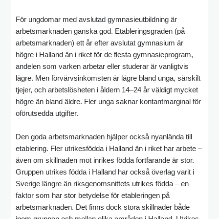
För ungdomar med avslutad gymnasieutbildning är
arbetsmarknaden ganska god. Etableringsgraden (på
arbetsmarknaden) ett år efter avslutat gymnasium är
högre i Halland än i riket för de flesta gymnasieprogram,
andelen som varken arbetar eller studerar är vanligtvis
lägre. Men förvärvsinkomsten är lägre bland unga, särskilt
tjejer, och arbetslösheten i åldern 14–24 år väldigt mycket
högre än bland äldre. Fler unga saknar kontantmarginal för
oförutsedda utgifter.
Den goda arbetsmarknaden hjälper också nyanlända till
etablering. Fler utrikesfödda i Halland än i riket har arbete –
även om skillnaden mot inrikes födda fortfarande är stor.
Gruppen utrikes födda i Halland har också överlag varit i
Sverige längre än riksgenomsnittets utrikes födda – en
faktor som har stor betydelse för etableringen på
arbetsmarknaden. Det finns dock stora skillnader både
inom gruppen och mellan olika områden i Halland. Utrikes