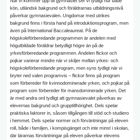
När vi kommer upp till gymnasiet ser vi tydligt hur både
kön, utländsk bakgrund och föräldrarnas utbildningsnivå
påverkar gymnasievalen. Ungdomar med utrikes
bakgrund finns i första hand på introduktionsprogram, men
även på International Baccaleaureat. På de
högskoleförberedande programmen är andelen med
högutbildade föräldrar betydligt högre än på de
yrkesförberedande programmen. Andelen flickor och
pojkar varierar mindre när vi skiljer mellan yrkes- och
högskoleförberedande program, men syns tydligt när vi
bryter ned valen programvis – flickor finns på program
som förbereder för kvinnodominerade yrken, och pojkar på
program som förbereder för mansdominerade yrken. Det
är med andra ord tydligt att gymnasievalet påverkas av
elevernas bakgrund och grupptillhörighet. Dels spelar
praktiska faktorer in, såsom tillgången till stöd och studiero
i hemmet. Dels spelar normer och förväntningar på eleven
roll, både i familjen, i kompisgänget och inte minst i skolan,
där lärarnas förväntningar på eleven påverkar elevens