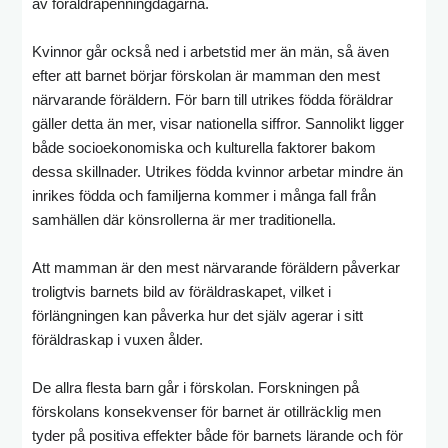
av föräldrapenningdagarna.
Kvinnor går också ned i arbetstid mer än män, så även
efter att barnet börjar förskolan är mamman den mest
närvarande föräldern. För barn till utrikes födda föräldrar
gäller detta än mer, visar nationella siffror. Sannolikt ligger
både socioekonomiska och kulturella faktorer bakom
dessa skillnader. Utrikes födda kvinnor arbetar mindre än
inrikes födda och familjerna kommer i många fall från
samhällen där könsrollerna är mer traditionella.
Att mamman är den mest närvarande föräldern påverkar
troligtvis barnets bild av föräldraskapet, vilket i
förlängningen kan påverka hur det själv agerar i sitt
föräldraskap i vuxen ålder.
De allra flesta barn går i förskolan. Forskningen på
förskolans konsekvenser för barnet är otillräcklig men
tyder på positiva effekter både för barnets lärande och för