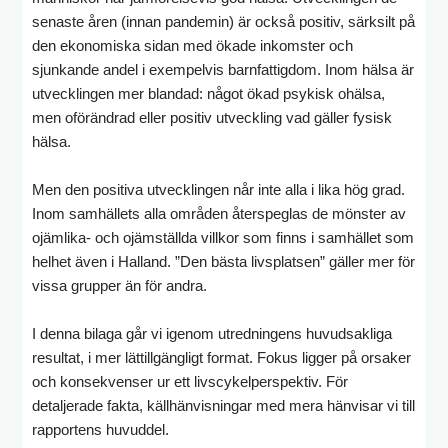
senaste åren (innan pandemin) är också positiv, särksilt på
den ekonomiska sidan med ökade inkomster och
sjunkande andel i exempelvis barnfattigdom. Inom hälsa är
utvecklingen mer blandad: något ökad psykisk ohälsa,
men oförändrad eller positiv utveckling vad gäller fysisk
hälsa.
Men den positiva utvecklingen når inte alla i lika hög grad.
Inom samhällets alla områden återspeglas de mönster av
ojämlika- och ojämställda villkor som finns i samhället som
helhet även i Halland. ”Den bästa livsplatsen” gäller mer för
vissa grupper än för andra.
I denna bilaga går vi igenom utredningens huvudsakliga
resultat, i mer lättillgängligt format. Fokus ligger på orsaker
och konsekvenser ur ett livscykelperspektiv. För
detaljerade fakta, källhänvisningar med mera hänvisar vi till
rapportens huvuddel.