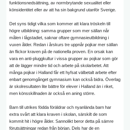
funktionsnedsättning, av normbrytande sexualitet eller
könsidentitet eller av att ha sin bakgrund utanför Sverige.
Det syns tidigt vilka som kommer att klara tröskeln till
högre utbildning: samma grupper som mer sällan når
målen i lågstadiet, saknar oftare gymnasieutbildning i
vuxen ålder. Redan i årskurs tre uppnår pojkar mer sällan
än flickor kraven på de nationella proven. En orsak kan
vara en anti-pluggkultur i vissa grupper av pojkar som gör
att de lägger mindre tid och arbete på skolarbetet. Att
många pojkar i Halland får ett hyfsat välbetalt arbete efter
enbart genomgånget gymnasium kan också bidra. Överlag
är skolresultaten lite bättre för elever i Halland än i riket,
men könsskillnaden är också en aning större.
Barn till utrikes födda föräldrar och nyanlända barn har
extra svårt att klara kraven i skolan, särskilt de som
kommit hit i högre ålder. Sannolikt beror detta på sämre
förutsättningar redan från början. Dels har de en