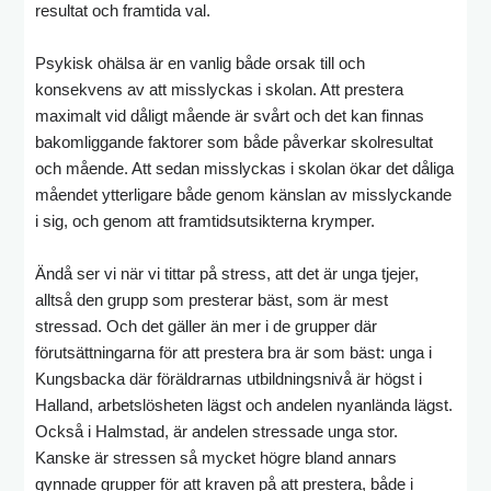
resultat och framtida val.
Psykisk ohälsa är en vanlig både orsak till och
konsekvens av att misslyckas i skolan. Att prestera
maximalt vid dåligt mående är svårt och det kan finnas
bakomliggande faktorer som både påverkar skolresultat
och mående. Att sedan misslyckas i skolan ökar det dåliga
måendet ytterligare både genom känslan av misslyckande
i sig, och genom att framtidsutsikterna krymper.
Ändå ser vi när vi tittar på stress, att det är unga tjejer,
alltså den grupp som presterar bäst, som är mest
stressad. Och det gäller än mer i de grupper där
förutsättningarna för att prestera bra är som bäst: unga i
Kungsbacka där föräldrarnas utbildningsnivå är högst i
Halland, arbetslösheten lägst och andelen nyanlända lägst.
Också i Halmstad, är andelen stressade unga stor.
Kanske är stressen så mycket högre bland annars
gynnade grupper för att kraven på att prestera, både i