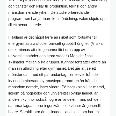
och tjänster och killar till produktion, teknik och andra
mansdominerade yrken. De studieförberedande
programmen har jämnare könsfördelning: valen skjuts upp
till ett senare skede.
I Halland är det något färre än i riket som fortsätter till
eftergymnasiala studier oavsett grupptillhörighet. (Vi ska
dock minnas att riksgenomsnittet dras upp av
universitetsstäder och stora städer.) Men det finns
skillnader mellan olika grupper. Kvinnor fortsätter oftare än
män sin utbildning efter gymnasiet. Det går att se ett
mönster där, med ett par undantag, fler elever från de
kvinnodominerade gymnasieprogrammen än från de
mansdominerade, läser vidare. På högskolan i Halmstad,
liksom på högskolor och universitet i övriga landet, är
andelen kvinnor också högre än andelen män, och den
sammanlagda utbildningsnivån hos kvinnor är generellt
högre. Särskilt stor är skillnaden i andelen som har en