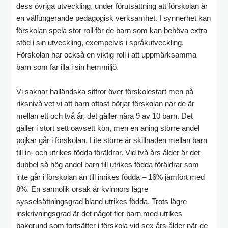
dess övriga utveckling, under förutsättning att förskolan är
en välfungerande pedagogisk verksamhet. I synnerhet kan
förskolan spela stor roll för de barn som kan behöva extra
stöd i sin utveckling, exempelvis i språkutveckling.
Förskolan har också en viktig roll i att uppmärksamma
barn som far illa i sin hemmiljö.
Vi saknar halländska siffror över förskolestart men på
riksnivå vet vi att barn oftast börjar förskolan när de är
mellan ett och två år, det gäller nära 9 av 10 barn. Det
gäller i stort sett oavsett kön, men en aning större andel
pojkar går i förskolan. Lite större är skillnaden mellan barn
till in- och utrikes födda föräldrar. Vid två års ålder är det
dubbel så hög andel barn till utrikes födda föräldrar som
inte går i förskolan än till inrikes födda – 16% jämfört med
8%. En sannolik orsak är kvinnors lägre
sysselsättningsgrad bland utrikes födda. Trots lägre
inskrivningsgrad är det något fler barn med utrikes
bakgrund som fortsätter i förskola vid sex års ålder när de