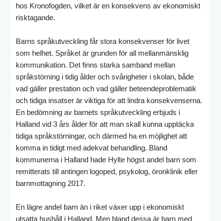
hos Kronofogden, vilket är en konsekvens av ekonomiskt
risktagande.
Barns språkutveckling får stora konsekvenser för livet
som helhet. Språket är grunden för all mellanmänsklig
kommunikation. Det finns starka samband mellan
språkstörning i tidig ålder och svårigheter i skolan, både
vad gäller prestation och vad gäller beteendeproblematik
och tidiga insatser är viktiga för att lindra konsekvenserna.
En bedömning av barnets språkutveckling erbjuds i
Halland vid 3 års ålder för att man skall kunna upptäcka
tidiga språkstörningar, och därmed ha en möjlighet att
komma in tidigt med adekvat behandling. Bland
kommunerna i Halland hade Hylte högst andel barn som
remitterats till antingen logoped, psykolog, öronklinik eller
barnmottagning 2017.
En lägre andel barn än i riket växer upp i ekonomiskt
utsatta hushåll i Halland. Men bland dessa är barn med