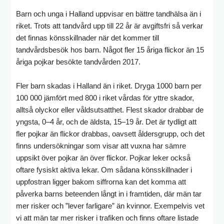
Barn och unga i Halland uppvisar en bättre tandhälsa än i
riket. Trots att tandvård upp till 22 år är avgiftsfri så verkar
det finnas könsskillnader när det kommer till
tandvårdsbesök hos barn. Något fler 15 åriga flickor än 15
åriga pojkar besökte tandvården 2017.
Fler barn skadas i Halland än i riket. Dryga 1000 barn per
100 000 jämfört med 800 i riket vårdas för yttre skador,
alltså olyckor eller våldsutsatthet. Flest skador drabbar de
yngsta, 0–4 år, och de äldsta, 15–19 år. Det är tydligt att
fler pojkar än flickor drabbas, oavsett åldersgrupp, och det
finns undersökningar som visar att vuxna har sämre
uppsikt över pojkar än över flickor. Pojkar leker också
oftare fysiskt aktiva lekar. Om sådana könsskillnader i
uppfostran ligger bakom siffrorna kan det komma att
påverka barns beteenden långt in i framtiden, där män tar
mer risker och ”lever farligare” än kvinnor. Exempelvis vet
vi att män tar mer risker i trafiken och finns oftare listade