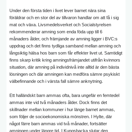
Under den första tiden i livet lever barnet nära sina
föräldrar och en stor del av tillvaron handlar om att få i sig
mat och växa. Livsmedelsverket och Socialstyrelsen
rekommenderar amning som enda föda upp till 6
månaders ålder, och främjande av amning ligger i BVC:s
uppdrag och det finns tydliga samband mellan amning och
långsiktig hälsa hos barn som får effekter livet ut. Samtidigt
finns skarp kritik kring amningsfrämjandet utifrån kvinnors
situation, där amning på individnivå inte alltid är den bästa
lösningen och där amningen kan medföra sämre psykiskt
välbefinnande och i värsta fall sämre anknytning.
Ett halländskt barn ammas ofta, bara ungefär en femtedel
ammas inte vid två månaders ålder. Dock finns det
skillnader mellan kommuner i hur länge barnet ammas,
som följer de socioekonomiska mönstren. I Hylte, där
något färre barn ammas vid två månader, fortsätter
amningen under längre tid. I Kungsbacka slutar den