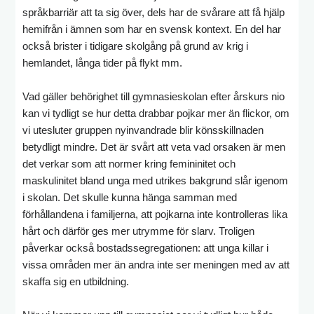
språkbarriär att ta sig över, dels har de svårare att få hjälp
hemifrån i ämnen som har en svensk kontext. En del har
också brister i tidigare skolgång på grund av krig i
hemlandet, långa tider på flykt mm.
Vad gäller behörighet till gymnasieskolan efter årskurs nio
kan vi tydligt se hur detta drabbar pojkar mer än flickor, om
vi utesluter gruppen nyinvandrade blir könsskillnaden
betydligt mindre. Det är svårt att veta vad orsaken är men
det verkar som att normer kring femininitet och
maskulinitet bland unga med utrikes bakgrund slår igenom
i skolan. Det skulle kunna hänga samman med
förhållandena i familjerna, att pojkarna inte kontrolleras lika
hårt och därför ges mer utrymme för slarv. Troligen
påverkar också bostadssegregationen: att unga killar i
vissa områden mer än andra inte ser meningen med av att
skaffa sig en utbildning.