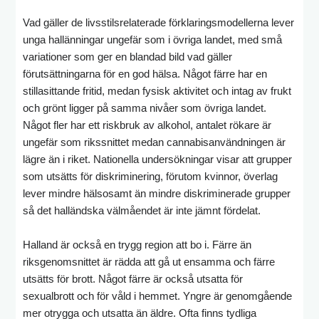
Vad gäller de livsstilsrelaterade förklaringsmodellerna lever
unga hallänningar ungefär som i övriga landet, med små
variationer som ger en blandad bild vad gäller
förutsättningarna för en god hälsa. Något färre har en
stillasittande fritid, medan fysisk aktivitet och intag av frukt
och grönt ligger på samma nivåer som övriga landet.
Något fler har ett riskbruk av alkohol, antalet rökare är
ungefär som rikssnittet medan cannabisanvändningen är
lägre än i riket. Nationella undersökningar visar att grupper
som utsätts för diskriminering, förutom kvinnor, överlag
lever mindre hälsosamt än mindre diskriminerade grupper
så det halländska välmåendet är inte jämnt fördelat.
Halland är också en trygg region att bo i. Färre än
riksgenomsnittet är rädda att gå ut ensamma och färre
utsätts för brott. Något färre är också utsatta för
sexualbrott och för våld i hemmet. Yngre är genomgående
mer otrygga och utsatta än äldre. Ofta finns tydliga