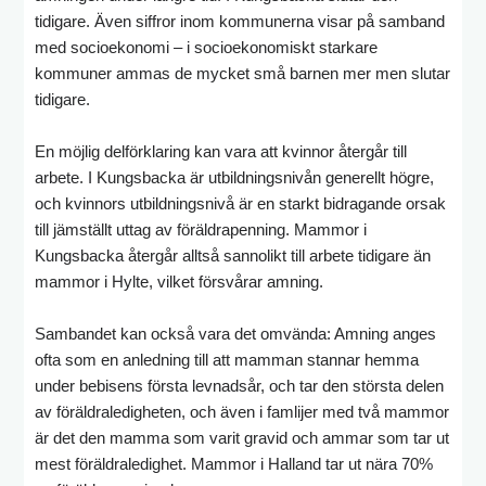
tidigare. Även siffror inom kommunerna visar på samband
med socioekonomi – i socioekonomiskt starkare
kommuner ammas de mycket små barnen mer men slutar
tidigare.
En möjlig delförklaring kan vara att kvinnor återgår till
arbete. I Kungsbacka är utbildningsnivån generellt högre,
och kvinnors utbildningsnivå är en starkt bidragande orsak
till jämställt uttag av föräldrapenning. Mammor i
Kungsbacka återgår alltså sannolikt till arbete tidigare än
mammor i Hylte, vilket försvårar amning.
Sambandet kan också vara det omvända: Amning anges
ofta som en anledning till att mamman stannar hemma
under bebisens första levnadsår, och tar den största delen
av föräldraledigheten, och även i famlijer med två mammor
är det den mamma som varit gravid och ammar som tar ut
mest föräldraledighet. Mammor i Halland tar ut nära 70%