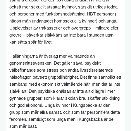
också mer sexuellt utsatta: kvinnor, särskilt utrikes födda
och personer med funktionsnedsättning, HBT-personer (i
någon mån undantaget homosexuella kvinnor) och unga.
Upplevelser av trakasserier och övergrepp – mildare eller
grövre – påverkar självkänslan inte bara i stunden utan
kan sätta spår för livet.
Hallänningarna är överlag mer välmående än
genomsnittssvensken. Det gäller såväl psykiskt
välbefinnande som stress och andra livsstilsrelaterade
hälsofrågor, oavsett grupptillhörighet. Det finns sannolikt ett
samband med ekonomiskt välmående här, men det är inte
självklart: Den psykiska ohälsan är inte alltid lägre i mer
gynnade grupper, som klarar skolan bra, skaffar utbildning
och god ekonomi. Unga kvinnor i Kungsbacka är den
grupp som mår allra sämst, och som får personifiera detta
fenomen, samtidigt som unga män i Kungsbacka är de
som mår bäst.