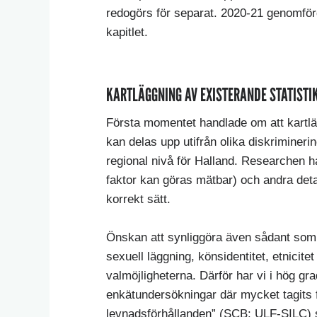
redogörs för separat. 2020-21 genomförd
kapitlet.
KARTLÄGGNING AV EXISTERANDE STATISTI
Första momentet handlade om att kartlägg
kan delas upp utifrån olika diskriminer
regional nivå för Halland. Researchen h
faktor kan göras mätbar) och andra detal
korrekt sätt.
Önskan att synliggöra även sådant som in
sexuell läggning, könsidentitet, etnicit
valmöjligheterna. Därför har vi i hög gra
enkätundersökningar där mycket tagits 
levnadsförhållanden” (SCB: ULF-SILC) 