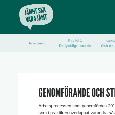
Kapitel 1
Kapit
Inledning
De lyckligt lottade
Och de 
GENOMFÖRANDE OCH ST
Arbetsprocessen som genomfördes 2017
som i praktiken överlappat varandra så