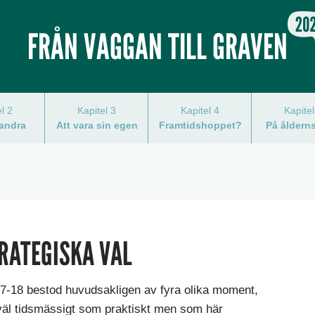
FRÅN VAGGAN TILL GRAVEN
el 2
Kapitel 3
Kapitel 4
Kapitel
andra
Att vara sin egen
Framtidshoppet?
På åldern
RATEGISKA VAL
-18 bestod huvudsakligen av fyra olika moment,
väl tidsmässigt som praktiskt men som här