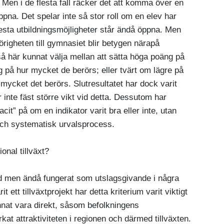
 Men i de flesta fall räcker det att komma över en
ppna. Det spelar inte så stor roll om en elev har
lesta utbildningsmöjligheter står ändå öppna. Men
örigheten till gymnasiet blir betygen närapå
å här kunnat välja mellan att sätta höga poäng på
på hur mycket de berörs; eller tvärt om lägre på
ycket det berörs. Slutresultatet har dock varit
inte fäst större vikt vid detta. Dessutom har
cit” på om en indikator varit bra eller inte, utan
d och systematisk urvalsprocess.
onal tillväxt?
d men ändå fungerat som utslagsgivande i några
t ett tillväxtprojekt har detta kriterium varit viktigt
unnat vara direkt, såsom befolkningens
rkat attraktiviteten i regionen och därmed tillväxten.