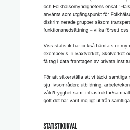
och Folkhälsomyndighetens enkät ”Hälsa
använts som utgångspunkt för Folkhäls
diskriminerade grupper såsom transper
funktionsnedsättning – vilka försett oss 
Viss statistik har också hämtats ur my
exempelvis Tillväxtverket, Skolverket o
få tag i data framtagen av privata instit
För att säkerställa att vi täckt samtliga
sju livsområden: utbildning, arbete/ekono
våld/trygghet samt infrastruktur/samhäl
gott det har varit möjligt utifrån samtlig
STATISTIKURVAL