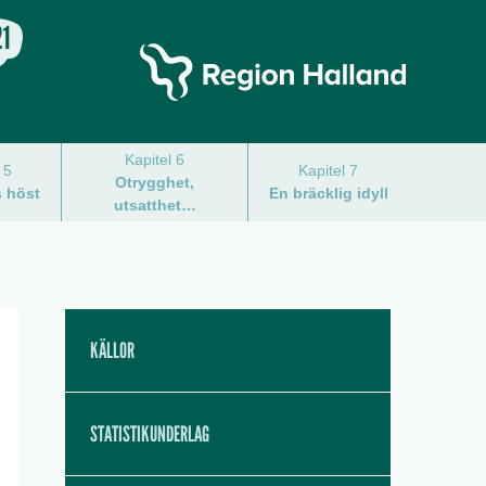
Kapitel 6
 5
Kapitel 7
Otrygghet,
s höst
En bräcklig idyll
utsatthet…
KÄLLOR
STATISTIKUNDERLAG