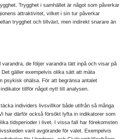
trygghet. Trygghet i samhället är något som påverkar
ens attraktivitet, vilket i sin tur påverkar
mellan trygghet och tillväxt, men indirekt snarare än
d varandra, de följer varandra tätt inpå och visar på
et gäller exempelvis olika sätt att mäta
om psykisk ohälsa. För att begränsa antalet
indikator tillför något nytt till analysen.
täcka individers livsvillkor både utifrån så många
Vi har därför också försökt lyfta in indikatorer som
lika tidsperioder i livet. I vissa fall har förekomsten
 livsskeden varit avgörande för valet. Exempelvis