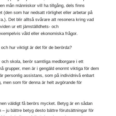
ken mån människor vill ha tillgång, dels finns
het (den som har nedsatt rörlighet eller arbetar på
a.). Det blir alltså svårare att resonera kring vad
ndividen ur ett jämställdhets- och
exempelvis våld eller ekonomiska frågor.
och hur viktigt är det för de berörda?
 och skola, berör samtliga medborgare i ett
å grupper, men är i gengäld enormt viktiga för dem
r personlig assistans, som på individnivå enbart
, men som för denna är helt avgörande för
men väldigt få berörs mycket. Betyg är en sådan
– ju bättre betyg desto bättre förutsättningar för