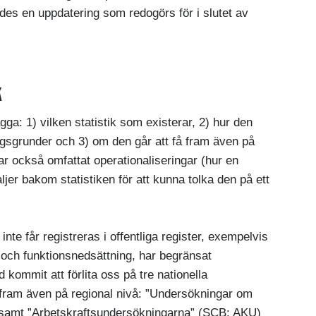
es en uppdatering som redogörs för i slutet av
K
a: 1) vilken statistik som existerar, 2) hur den
ingsgrunder och 3) om den går att få fram även på
ar också omfattat operationaliseringar (hur en
jer bakom statistiken för att kunna tolka den på ett
te får registreras i offentliga register, exempelvis
et och funktionsnedsättning, har begränsat
d kommit att förlita oss på tre nationella
fram även på regional nivå: ”Undersökningar om
samt ”Arbetskraftsundersökningarna” (SCB: AKU)