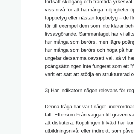
fortsatt skolgång och framtida yrkesval.
viss nivå för att ha många möjligheter ö
toppbetyg eller nästan toppbetyg – de f
för till exempel dem som inte klarar beh
livsavgörande. Sammantaget har vi allts
hur många som berörs, men lägre poäng 
hur många som berörs och höga på hur m
ungefär detsamma oavsett val, så vi har 
poängsättningen inte fungerat som ett ”fa
varit ett sätt att stödja en strukturera
3) Har indikatorn någon relevans för regi
Denna fråga har varit något underordna
fall. Eftersom Från vaggan till graven vari
att diskutera. Kopplingen tillväxt har k
utbildningsnivå; eller indirekt, som påve