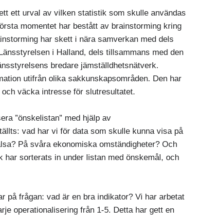
ett ett urval av vilken statistik som skulle användas
 Första momentet har bestått av brainstorming kring
rainstorming har skett i nära samverkan med dels
 Länsstyrelsen i Halland, dels tillsammans med den
 Länsstyrelsens bredare jämställdhetsnätverk.
rmation utifrån olika sakkunskapsområden. Den har
 och väcka intresse för slutresultatet.
sera ”önskelistan” med hjälp av
tällts: vad har vi för data som skulle kunna visa på
hälsa? På svåra ekonomiska omständigheter? Och
tik har sorterats in under listan med önskemål, och
 på frågan: vad är en bra indikator? Vi har arbetat
rje operationalisering från 1-5. Detta har gett en