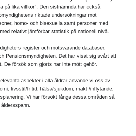
 på lika villkor”. Den sistnämnda har också
omyndighetens riktade undersökningar mot
soner, homo- och bisexuella samt personer med
med relativt jämförbar statistik på nationell nivå.
ndigheters register och motsvarande databaser,
ch Pensionsmyndigheten. Det har visat sig svårt att
ut. De försök som gjorts har inte mött gehör.
 relevanta aspekter i alla åldrar använde vi oss av
mi, livsstil/fritid, hälsa/sjukdom, makt /inflytande,
lsplanering. Vi har försökt fånga dessa områden så
a åldersspann.