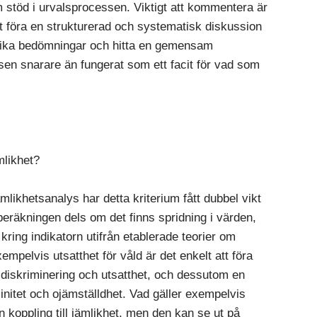
stöd i urvalsprocessen. Viktigt att kommentera är
att föra en strukturerad och systematisk diskussion
 olika bedömningar och hitta en gemensam
sen snarare än fungerat som ett facit för vad som
mlikhet?
mlikhetsanalys har detta kriterium fått dubbel vikt
 beräkningen dels om det finns spridning i värden,
kring indikatorn utifrån etablerade teorier om
empelvis utsatthet för våld är det enkelt att föra
v diskriminering och utsatthet, och dessutom en
linitet och ojämställdhet. Vad gäller exempelvis
 en koppling till jämlikhet, men den kan se ut på