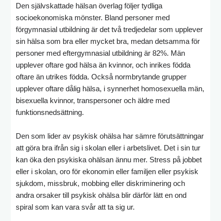
Den självskattade hälsan överlag följer tydliga
socioekonomiska mönster. Bland personer med
förgymnasial utbildning är det två tredjedelar som upplever
sin hälsa som bra eller mycket bra, medan detsamma för
personer med eftergymnasial utbildning är 82%. Män
upplever oftare god hälsa än kvinnor, och inrikes födda
oftare än utrikes födda. Också normbrytande grupper
upplever oftare dålig hälsa, i synnerhet homosexuella män,
bisexuella kvinnor, transpersoner och äldre med
funktionsnedsättning.
Den som lider av psykisk ohälsa har sämre förutsättningar
att göra bra ifrån sig i skolan eller i arbetslivet. Det i sin tur
kan öka den psykiska ohälsan ännu mer. Stress på jobbet
eller i skolan, oro för ekonomin eller familjen eller psykisk
sjukdom, missbruk, mobbing eller diskriminering och
andra orsaker till psykisk ohälsa blir därför lätt en ond
spiral som kan vara svår att ta sig ur.