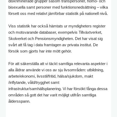
diskriminerade grupper såsom transpersoner, homo- och
bisexuella samt personer med funktionsnedsättning – vilka
försett oss med relativt jämförbar statistik på nationell nivå.
Viss statistik har också hämtats ur myndigheters register
och motsvarande databaser, exempelvis Tillväxtverket,
Skolverket och Pensionsmyndigheten. Det har visat sig
svårt att få tag i data framtagen av privata institut. De
försök som gjorts har inte mött gehör.
För att säkerställa att vi täckt samtliga relevanta aspekter i
alla åldrar använde vi oss av sju livsområden: utbildning,
arbete/ekonomi, livsstil/fritid, hälsa/sjukdom, makt
/inflytande, våld/trygghet samt
infrastruktur/samhällsplanering. Vi har försökt fånga dessa
områden så gott det har varit möjligt utifrån samtliga
åldersspann.