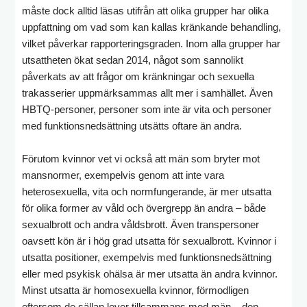
måste dock alltid läsas utifrån att olika grupper har olika
uppfattning om vad som kan kallas kränkande behandling,
vilket påverkar rapporteringsgraden. Inom alla grupper har
utsattheten ökat sedan 2014, något som sannolikt
påverkats av att frågor om kränkningar och sexuella
trakasserier uppmärksammas allt mer i samhället. Även
HBTQ-personer, personer som inte är vita och personer
med funktionsnedsättning utsätts oftare än andra.
Förutom kvinnor vet vi också att män som bryter mot
mansnormer, exempelvis genom att inte vara
heterosexuella, vita och normfungerande, är mer utsatta
för olika former av våld och övergrepp än andra – både
sexualbrott och andra våldsbrott. Även transpersoner
oavsett kön är i hög grad utsatta för sexualbrott. Kvinnor i
utsatta positioner, exempelvis med funktionsnedsättning
eller med psykisk ohälsa är mer utsatta än andra kvinnor.
Minst utsatta är homosexuella kvinnor, förmodligen
eftersom de sällan lever tillsammans med män – den