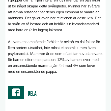
I grupper där familjen inte är en idyll eller där en part råkar
ut för något skapar detta svårigheter. Kvinnor har svårare
att lämna relationer när deras egen ekonomi är sämre än
männens. Det gäller även när relationen är destruktiv. Det
är svårt att få bostad och att behålla sin levnadsstandard
med bara en (eller ingen) inkomst.
Att vara ensamstående förälder är också en riskfaktor för
flera sorters utsatthet, inte minst ekonomisk men även
psykosocialt. Mammor är de som oftast tar huvudansvaret
för barnen efter en separation: 12% av barnen lever med
en ensamstående mamma jämfört med 4% som lever
med en ensamstående pappa.
DELA