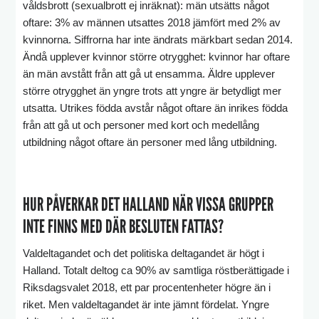
våldsbrott (sexualbrott ej inräknat): män utsätts något
oftare: 3% av männen utsattes 2018 jämfört med 2% av
kvinnorna. Siffrorna har inte ändrats märkbart sedan 2014.
Ändå upplever kvinnor större otrygghet: kvinnor har oftare
än män avstått från att gå ut ensamma. Äldre upplever
större otrygghet än yngre trots att yngre är betydligt mer
utsatta. Utrikes födda avstår något oftare än inrikes födda
från att gå ut och personer med kort och medellång
utbildning något oftare än personer med lång utbildning.
HUR PÅVERKAR DET HALLAND NÄR VISSA GRUPPER
INTE FINNS MED DÄR BESLUTEN FATTAS?
Valdeltagandet och det politiska deltagandet är högt i
Halland. Totalt deltog ca 90% av samtliga röstberättigade i
Riksdagsvalet 2018, ett par procentenheter högre än i
riket. Men valdeltagandet är inte jämnt fördelat. Yngre