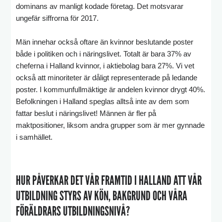
dominans av manligt kodade företag. Det motsvarar
ungefär siffrorna för 2017.
Män innehar också oftare än kvinnor beslutande poster
både i politiken och i näringslivet. Totalt är bara 37% av
cheferna i Halland kvinnor, i aktiebolag bara 27%. Vi vet
också att minoriteter är dåligt representerade på ledande
poster. I kommunfullmäktige är andelen kvinnor drygt 40%.
Befolkningen i Halland speglas alltså inte av dem som
fattar beslut i näringslivet! Männen är fler på
maktpositioner, liksom andra grupper som är mer gynnade
i samhället.
HUR PÅVERKAR DET VÅR FRAMTID I HALLAND ATT VÅR
UTBILDNING STYRS AV KÖN, BAKGRUND OCH VÅRA
FÖRÄLDRARS UTBILDNINGSNIVÅ?