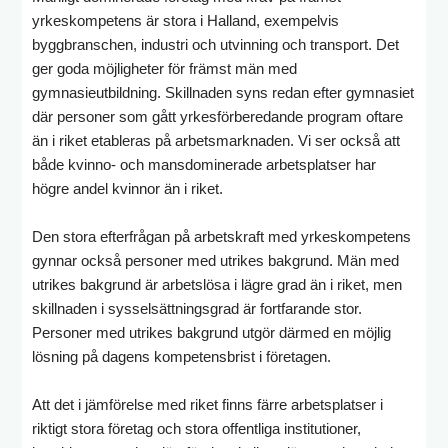
yrkeskompetens är stora i Halland, exempelvis
byggbranschen, industri och utvinning och transport. Det
ger goda möjligheter för främst män med
gymnasieutbildning. Skillnaden syns redan efter gymnasiet
där personer som gått yrkesförberedande program oftare
än i riket etableras på arbetsmarknaden. Vi ser också att
både kvinno- och mansdominerade arbetsplatser har
högre andel kvinnor än i riket.
Den stora efterfrågan på arbetskraft med yrkeskompetens
gynnar också personer med utrikes bakgrund. Män med
utrikes bakgrund är arbetslösa i lägre grad än i riket, men
skillnaden i sysselsättningsgrad är fortfarande stor.
Personer med utrikes bakgrund utgör därmed en möjlig
lösning på dagens kompetensbrist i företagen.
Att det i jämförelse med riket finns färre arbetsplatser i
riktigt stora företag och stora offentliga institutioner,