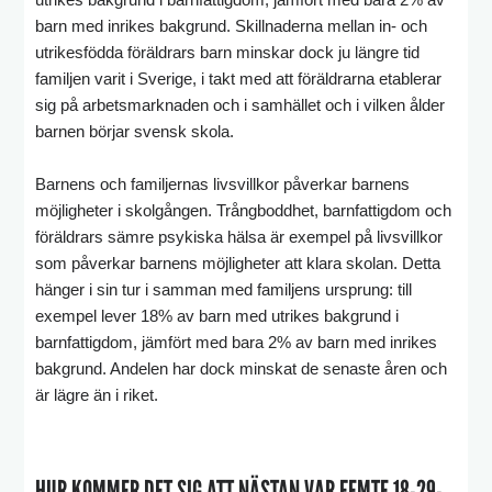
barn med inrikes bakgrund. Skillnaderna mellan in- och
utrikesfödda föräldrars barn minskar dock ju längre tid
familjen varit i Sverige, i takt med att föräldrarna etablerar
sig på arbetsmarknaden och i samhället och i vilken ålder
barnen börjar svensk skola.
Barnens och familjernas livsvillkor påverkar barnens
möjligheter i skolgången. Trångboddhet, barnfattigdom och
föräldrars sämre psykiska hälsa är exempel på livsvillkor
som påverkar barnens möjligheter att klara skolan. Detta
hänger i sin tur i samman med familjens ursprung: till
exempel lever 18% av barn med utrikes bakgrund i
barnfattigdom, jämfört med bara 2% av barn med inrikes
bakgrund. Andelen har dock minskat de senaste åren och
är lägre än i riket.
HUR KOMMER DET SIG ATT NÄSTAN VAR FEMTE 18-29-