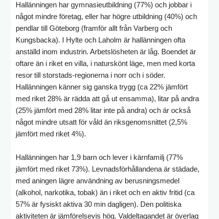
Hallänningen har gymnasieutbildning (77%) och jobbar i
något mindre företag, eller har högre utbildning (40%) och
pendlar till Göteborg (framför allt från Varberg och
Kungsbacka). I Hylte och Laholm är hallänningen ofta
anställd inom industrin. Arbetslösheten är låg. Boendet är
oftare än i riket en villa, i naturskönt läge, men med korta
resor till storstads-regionerna i norr och i söder.
Hallänningen känner sig ganska trygg (ca 22% jämfört
med riket 28% är rädda att gå ut ensamma), litar på andra
(25% jämfört med 28% litar inte på andra) och är också
något mindre utsatt för våld än riksgenomsnittet (2,5%
jämfört med riket 4%).
Hallänningen har 1,9 barn och lever i kärnfamilj (77%
jämfört med riket 73%). Levnadsförhållandena är städade,
med aningen lägre användning av berusningsmedel
(alkohol, narkotika, tobak) än i riket och en aktiv fritid (ca
57% är fysiskt aktiva 30 min dagligen). Den politiska
aktiviteten är jämförelsevis hög. Valdeltagandet är överlag