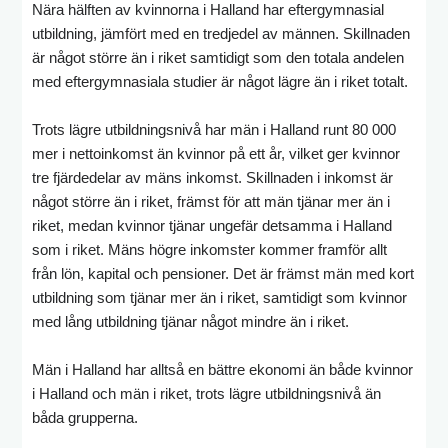
Nära hälften av kvinnorna i Halland har eftergymnasial
utbildning, jämfört med en tredjedel av männen. Skillnaden
är något större än i riket samtidigt som den totala andelen
med eftergymnasiala studier är något lägre än i riket totalt.
Trots lägre utbildningsnivå har män i Halland runt 80 000
mer i nettoinkomst än kvinnor på ett år, vilket ger kvinnor
tre fjärdedelar av mäns inkomst. Skillnaden i inkomst är
något större än i riket, främst för att män tjänar mer än i
riket, medan kvinnor tjänar ungefär detsamma i Halland
som i riket. Mäns högre inkomster kommer framför allt
från lön, kapital och pensioner. Det är främst män med kort
utbildning som tjänar mer än i riket, samtidigt som kvinnor
med lång utbildning tjänar något mindre än i riket.
Män i Halland har alltså en bättre ekonomi än både kvinnor
i Halland och män i riket, trots lägre utbildningsnivå än
båda grupperna.