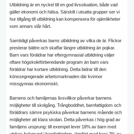
Utbildning är en nyckel till en god livssituation, både vad
gäller ekonomi och hälsa. Särskilt i utsatta grupper ser vi
hur tillgång till utbildning kan kompensera för ojämlikheter
som annars slår hårt.
Samtidigt påverkas barns utbildning av vilka de är. Flickor
presterar bättre och skaffar längre utbildning än pojkar.
Barn vars föräldrar har eftergymnasial utbildning väljer
oftare högskoleförberedande program än barn vars
föräldrar har kortare utbildning. Detta bidrar till den
könssegregerade arbetsmarknaden där kvinnor
missgynnas ekonomiskt.
Barnens och familjernas livsvillkor påverkar barnens
möjligheter till skolgång. Trångboddhet, barnfattigdom och
föräldrars sämre psykiska påverkar barnens mående och
möjligheter att klara skolan. Detta påverkas i hög grad av
familjens ursprung: till exempel lever 18% av barn med
utrikes bakgrund i barnfattigdom, jämfört med bara 2% av